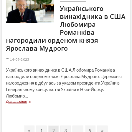
Українського
винахідника в США
Любомира
Романківа
нагородили орденом князя
Ярослава Мудрого
14-09-2023
Українського винахідника в США Любомира Романківа
нагородили орденом князя Ярослава Мудрого. Церемонія
нагородження відбулась за указом президента України в
Генеральному консульстві України в Нью-Йорку.
Любомир…
Українського
Детальніше
винахідника
в
США
Любомира
Навігація
Романківа
Previous
Page
Page
Page
Page
Next
1
2
3
…
9