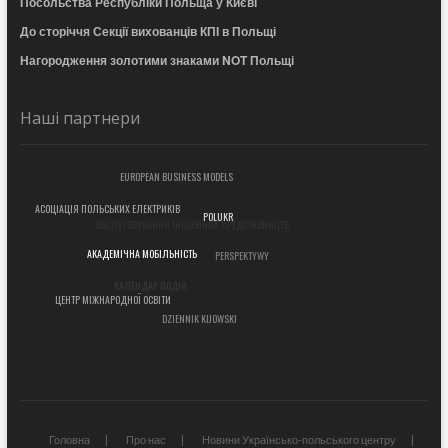
Посольства Республіки Польща у Києві
До сторіччя Секції вихованців КПІ в Польщі
Нагородження золотими знаками NOT Польщі
Наші партнери
EUROPEAN BUSINESS MODELS
АСОЦІАЦІЯ ПОЛЬСЬКИХ ЕЛЕКТРИКІВ
ОБСЛУГОВУВАННЯ ІНОЗЕМНИХ ПРЕДСТАВНИЦТВ
POLUKR
PERSPEKTYWY
АКАДЕМІЧНА МОБІЛЬНІСТЬ
КАЛЕНДАР ПОДІЙ
ЦЕНТР МІЖНАРОДНОЇ ОСВІТИ
DZIENNIK KIJOWSKI
Головна
Про нас
Новини Українсько-польського центру