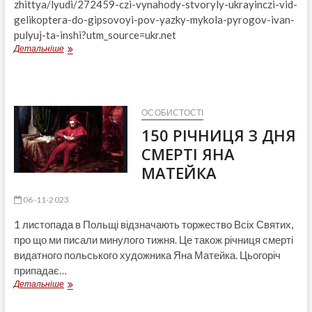
zhittya/lyudi/272459-czi-vynahody-stvoryly-ukrayinczi-vid-
gelikoptera-do-gipsovoyi-pov-yazky-mykola-pyrogov-ivan-
pulyuj-ta-inshi?utm_source=ukr.net
Ці
Детальніше
винаходи
створили
українці:
від
гелікоптера
ОСОБИСТОСТІ
до
150 РІЧНИЦЯ З ДНЯ
гіпсової
пов’язки.
СМЕРТІ ЯНА
Ігор
МАТЕЙКА
Сікорський,
Микола
Пирогов,
06-11-2023
Іван
1 листопада в Польщі відзначають торжество Всіх Святих,
Пулюй
та
про що ми писали минулого тижня. Це також річниця смерті
інші
видатного польського художника Яна Матейка. Цьогоріч
припадає…
150
Детальніше
РІЧНИЦЯ
З