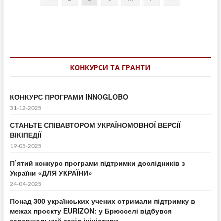
нагородили
page
page
записів
орденом
князя
Ярослава
Мудрого
КОНКУРСИ ТА ГРАНТИ
КОНКУРС ПРОГРАМИ INNOGLOBO
31-12-2025
СТАНЬТЕ СПІВАВТОРОМ УКРАЇНОМОВНОЇ ВЕРСІЇ
ВІКІПЕДІЇ
19-05-2025
П’ятий конкурс програми підтримки дослідників з
України «ДЛЯ УКРАЇНИ»
24-04-2025
Понад 300 українських учених отримали підтримку в
межах проєкту EURIZON: у Брюсселі відбувся
завершальний захід ініціативи