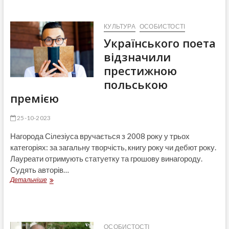
ДНЯ
СМЕРТІ
ЯНА
КУЛЬТУРА
ОСОБИСТОСТІ
МАТЕЙКА
Українського поета
відзначили
престижною
польською
премією
25-10-2023
Нагорода Сілезіуса вручається з 2008 року у трьох
категоріях: за загальну творчість, книгу року чи дебют року.
Лауреати отримують статуетку та грошову винагороду.
Судять авторів…
Українського
Детальніше
поета
відзначили
престижною
польською
премією
ОСОБИСТОСТІ