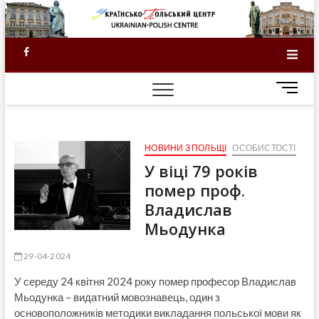
Skip
to
content
Facebook
M
e
n
u
НОВИНИ З ПОЛЬЩІ
ОСОБИСТОСТІ
B
u
У віці 79 років
t
помер проф.
t
Владислав
o
Мьодунка
n
29-04-2024
У середу 24 квітня 2024 року помер професор Владислав
Мьодунка – видатний мовознавець, один з
основоположників методики викладання польської мови як