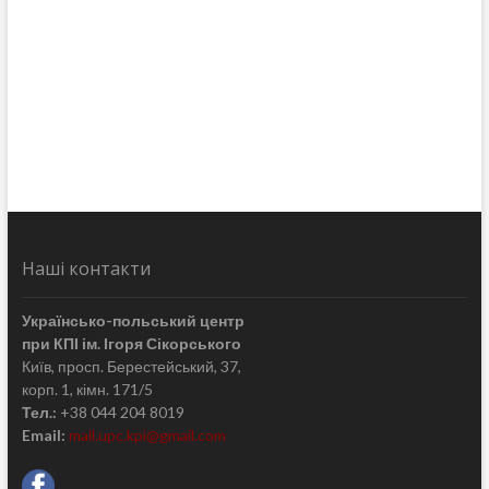
Наші контакти
Українсько-польський центр
при КПІ ім. Ігоря Сікорського
Київ, просп. Берестейський, 37,
корп. 1, кімн. 171/5
Тел.:
+38 044 204 8019
Email:
mail.upc.kpi@gmail.com