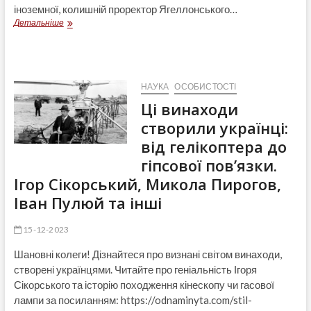
іноземної, колишній проректор Ягеллонського…
У
Детальніше
віці
79
років
помер
проф.
НАУКА
ОСОБИСТОСТІ
Владислав
Ці винаходи
Мьодунка
створили українці:
від гелікоптера до
гіпсової пов’язки.
Ігор Сікорський, Микола Пирогов,
Іван Пулюй та інші
15-12-2023
Шановні колеги! Дізнайтеся про визнані світом винаходи,
створені українцями. Читайте про геніальність Ігоря
Сікорського та історію походження кінескопу чи гасової
лампи за посиланням: https://odnaminyta.com/stil-