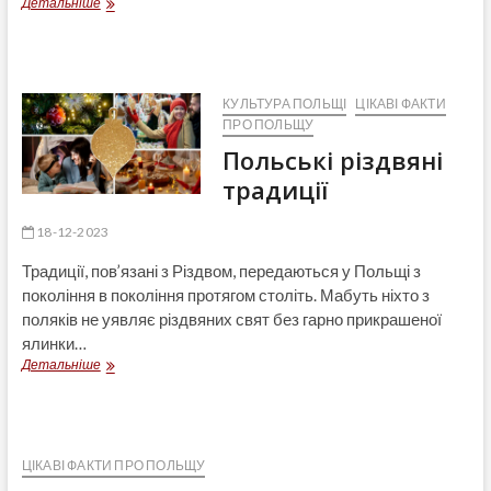
Закопане.
Детальніше
Винахід
народної
архітектури
КУЛЬТУРА ПОЛЬЩІ
ЦІКАВІ ФАКТИ
ПРО ПОЛЬЩУ
Польські різдвяні
традиції
18-12-2023
Традиції, пов’язані з Різдвом, передаються у Польщі з
покоління в покоління протягом століть. Мабуть ніхто з
поляків не уявляє різдвяних свят без гарно прикрашеної
ялинки…
Польські
Детальніше
різдвяні
традиції
ЦІКАВІ ФАКТИ ПРО ПОЛЬЩУ