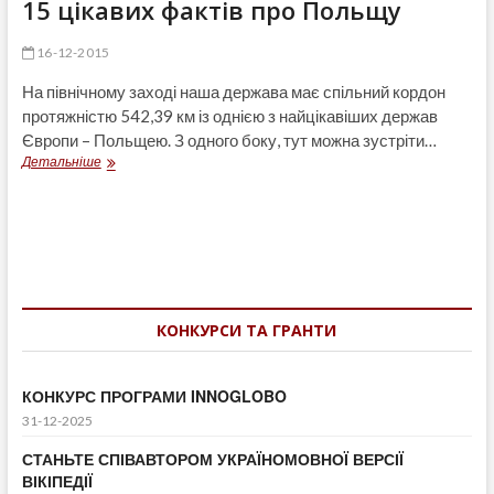
15 цікавих фактів про Польщу
16-12-2015
На північному заході наша держава має спільний кордон
протяжністю 542,39 км із однією з найцікавіших держав
Європи – Польщею. З одного боку, тут можна зустріти…
15
Детальніше
цікавих
фактів
про
Польщу
КОНКУРСИ ТА ГРАНТИ
КОНКУРС ПРОГРАМИ INNOGLOBO
31-12-2025
СТАНЬТЕ СПІВАВТОРОМ УКРАЇНОМОВНОЇ ВЕРСІЇ
ВІКІПЕДІЇ