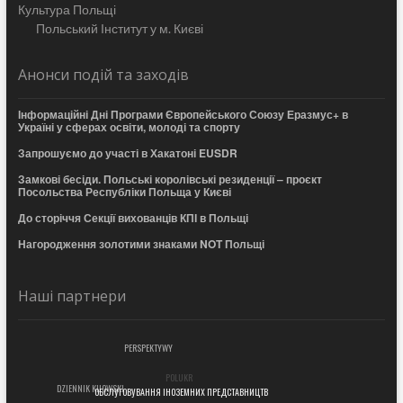
Культура Польщі
Польський Інститут у м. Києві
Анонси подій та заходів
Інформаційні Дні Програми Європейського Союзу Еразмус+ в
Україні у сферах освіти, молоді та спорту
Запрошуємо до участі в Хакатоні EUSDR
Замкові бесіди. Польські королівські резиденції – проєкт
Посольства Республіки Польща у Києві
До сторіччя Секції вихованців КПІ в Польщі
Нагородження золотими знаками NOT Польщі
Наші партнери
PERSPEKTYWY
POLUKR
DZIENNIK KIJOWSKI
ОБСЛУГОВУВАННЯ ІНОЗЕМНИХ ПРЕДСТАВНИЦТВ