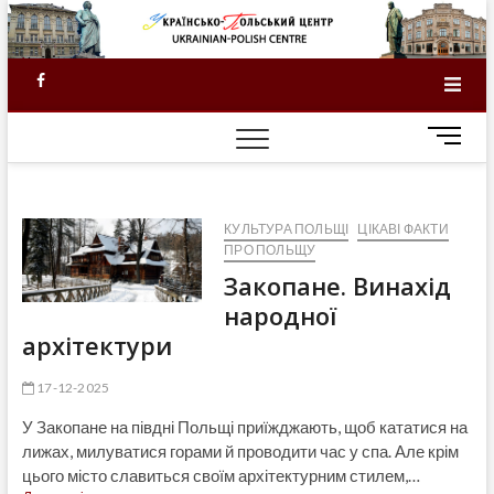
Skip
to
content
Facebook
M
e
n
u
КУЛЬТУРА ПОЛЬЩІ
ЦІКАВІ ФАКТИ
B
ПРО ПОЛЬЩУ
u
Закопане. Винахід
t
t
народної
o
архітектури
n
17-12-2025
У Закопане на півдні Польщі приїжджають, щоб кататися на
лижах, милуватися горами й проводити час у спа. Але крім
цього місто славиться своїм архітектурним стилем,…