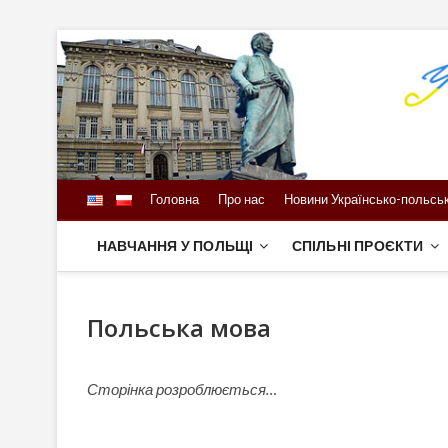
Skip
to
content
Головна
Про нас
Новини Українсько-польськ
НАВЧАННЯ У ПОЛЬЩІ
СПІЛЬНІ ПРОЄКТИ
Польська мова
Сторінка розроблюється…