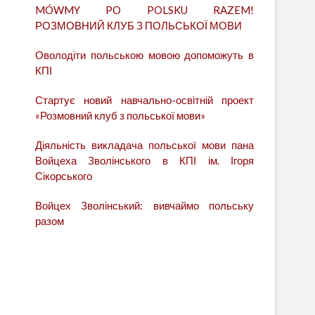
MÓWMY PO POLSKU RAZEM!
РОЗМОВНИЙ КЛУБ З ПОЛЬСЬКОЇ МОВИ
Оволодіти польською мовою допоможуть в
КПІ
Стартує новий навчально-освітній проект
«Розмовний клуб з польської мови»
Діяльність викладача польської мови пана
Войцеха Зволінського в КПІ ім. Ігоря
Сікорського
Войцех Зволінський: вивчаймо польську
разом