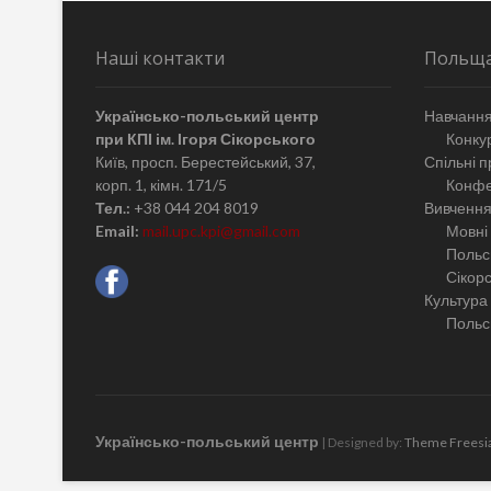
Наші контакти
Польщ
Українсько-польський центр
Навчання
при КПІ ім. Ігоря Сікорського
Конкур
Київ, просп. Берестейський, 37,
Спільні п
корп. 1, кімн. 171/5
Конфе
Тел.:
+38 044 204 8019
Вивчення
Email:
mail.upc.kpi@gmail.com
Мовні 
Польсь
Сікор
Культура
Польсь
Українсько-польський центр
| Designed by:
Theme Freesi