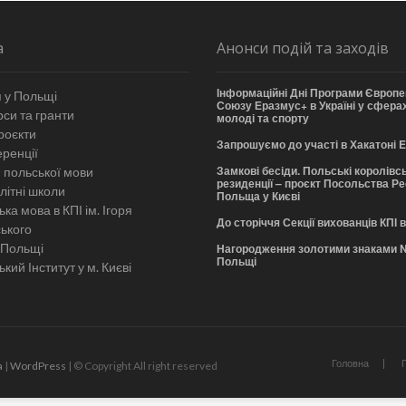
а
Анонси подій та заходів
Інформаційні Дні Програми Європе
 у Польщі
Союзу Еразмус+ в Україні у сферах
си та гранти
молоді та спорту
роєкти
Запрошуємо до участі в Хакатоні
ренції
Замкові бесіди. Польські королівсь
 польської мови
резиденції – проєкт Посольства Р
літні школи
Польща у Києві
ка мова в КПІ ім. Ігоря
До сторіччя Секції вихованців КПІ 
ського
 Польщі
Нагородження золотими знаками 
Польщі
кий Інститут у м. Києві
Головна
a
|
WordPress
| © Copyright All right reserved