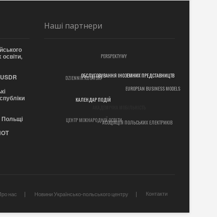
Наші партнери
йського
 освіти,
PERSPEKTYWY
POLUKR
 EUSDR
DZIENNIK KIJOWSKI
ОБСЛУГОВУВАННЯ ІНОЗЕМНИХ ПРЕДСТАВНИЦТВ
EUROPEAN BUSINESS MODELS
кі
еспубліки
АКАДЕМІЧНА МОБІЛЬНІСТЬ
КАЛЕНДАР ПОДІЙ
в Польщі
ЦЕНТР МІЖНАРОДНОЇ ОСВІТИ
АСОЦІАЦІЯ ПОЛЬСЬКИХ ЕЛЕКТРИКІВ
NOT
Контакти
Про нас
Новини Українсько-польського центру