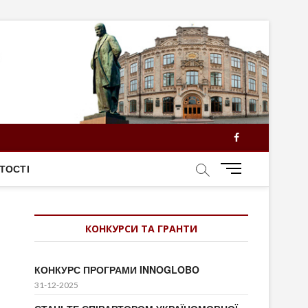
Facebook
M
ТОСТІ
e
n
u
КОНКУРСИ ТА ГРАНТИ
B
u
t
КОНКУРС ПРОГРАМИ INNOGLOBO
t
31-12-2025
o
n