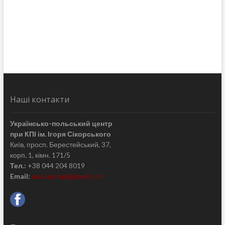
Наші контакти
Українсько-польський центр
при КПІ ім. Ігоря Сікорського
Київ, просп. Берестейський, 37,
корп. 1, кімн. 171/5
Тел.:
+38 044 204 8019
Email:
mail.upc.kpi@gmail.com