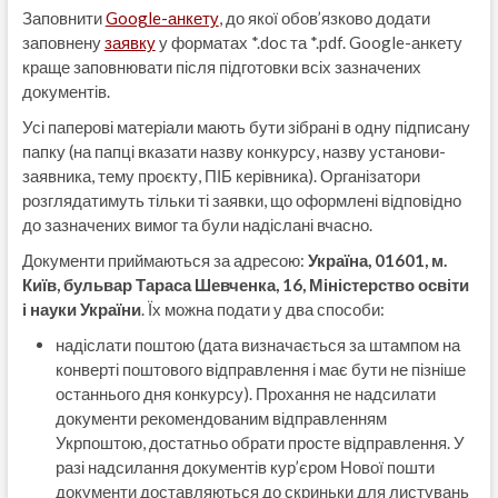
Заповнити
Google-анкету
, до якої обов’язково додати
заповнену
заявку
у форматах *.doc та *.pdf. Google-анкету
краще заповнювати після підготовки всіх зазначених
документів.
Усі паперові матеріали мають бути зібрані в одну підписану
папку (на папці вказати назву конкурсу, назву установи-
заявника, тему проєкту, ПІБ керівника). Організатори
розглядатимуть тільки ті заявки, що оформлені відповідно
до зазначених вимог та були надіслані вчасно.
Документи приймаються за адресою:
Україна, 01601, м.
Київ, бульвар Тараса Шевченка, 16, Міністерство освіти
і науки України
. Їх можна подати у два способи:
надіслати поштою (дата визначається за штампом на
конверті поштового відправлення і має бути не пізніше
останнього дня конкурсу). Прохання не надсилати
документи рекомендованим відправленням
Укрпоштою, достатньо обрати просте відправлення. У
разі надсилання документів кур’єром Нової пошти
документи доставляються до скриньки для листувань