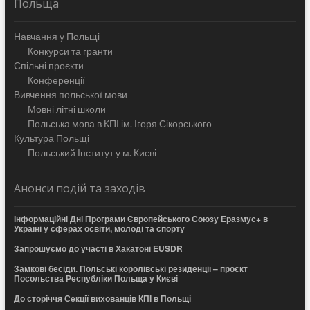
Польща
Навчання у Польщі
Конкурси та гранти
Спільні проєкти
Конференції
Вивчення польської мови
Мовні літні школи
Польська мова в КПІ ім. Ігоря Сікорського
Культура Польщі
Польський Інститут у м. Києві
Анонси подій та заходів
Інформаційні Дні Програми Європейського Союзу Еразмус+ в
Україні у сферах освіти, молоді та спорту
Запрошуємо до участі в Хакатоні EUSDR
Замкові бесіди. Польські королівські резиденції – проєкт
Посольства Республіки Польща у Києві
До сторіччя Секції вихованців КПІ в Польщі