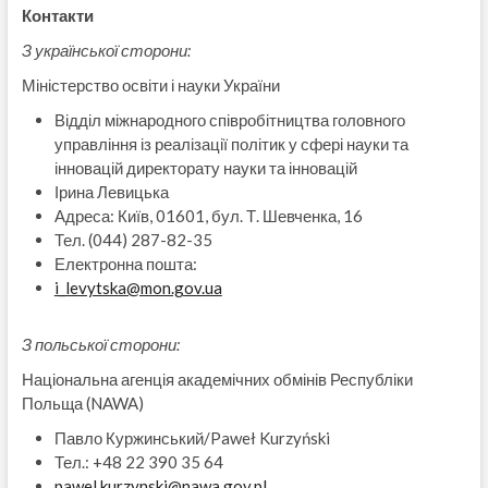
Контакти
З української сторони:
Міністерство освіти і науки України
Відділ міжнародного співробітництва головного
управління із реалізації політик у сфері науки та
інновацій директорату науки та інновацій
Ірина Левицька
Адреса: Київ, 01601, бул. Т. Шевченка, 16
Тел. (044) 287-82-35
Електронна пошта:
i_levytska@mon.gov.ua
З польської сторони:
Національна агенція академічних обмінів Республіки
Польща (NAWA)
Павло Куржинський/Paweł Kurzyński
Тел.: +48 22 390 35 64
pawel.kurzynski@nawa.gov.pl