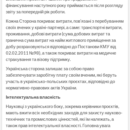
фінансування наступного року приймається після розгляду
звіту за попередній рік роботи.
Кожна Сторона покриває витрати, пов’язані з перебуванням
своїх вчених у країні-партнері, а саме: транспортні витрати,
проживання, добові витрати (сума добових витрат та
гранична сума витрат на найм житлового приміщення за
добу розраховуються відповідно до Постанови КМУ від
02.02.2011 №98), а також покриває витрати на медичне
страхування та візову підтримку.
Українська сторона залишає за собою право
забезпечувати заробітну плату своїм вченим, які беруть
участь в українсько-польських проєктах, відповідно до
нормативно-правових актів України.
Інтелектуальна власність
Науковці з українського боку, зокрема керівники проєктів,
мають вжити всіх необхідних заходів для захисту науково-
технічних та промислових цінностей, які їм належать, а
також прав інтелектуальної власності. Головна увага