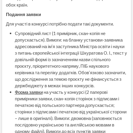
обох країн.
Подання заявки
Для участі в конкурсі потрібно подати такі документи.
Супровідний лист (1 примірник, скан-копія не
допускається). Вимоги: на бланку установи-заявника
адресований на ім’я заступника Міністра освіти і науки
з питань європейської інтеграції Шкуратова О. І., текст у
довільній формі із зазначенням назви спільного
проєкту, пріоритетного напряму, ПІБ наукового
керівника та переліку додатків. Обов’язково зазначити,
що дослідження за темою проєкту не фінансується з
держбюджету в межах інших конкурсів.
Форма заявки
на участь у конкурсі (2 паперові
примірники заявки, скан-копія сторінок з підписами і
печаткою від польського партнера допускається;
сторінки з підписами і печаткою від української сторони
– лише в оригіналі). Вимоги: двомовна (заповнюється
послідовно українською та англійською мовами в
одному файлі). Вимоги до всіх пунктів заявки