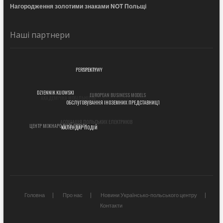
Нагородження золотими знаками NOT Польщі
Наші партнери
POLUKR
PERSPEKTYWY
EUROPEAN BUSINESS MODELS
АКАДЕМІЧНА МОБІЛЬНІСТЬ
DZIENNIK KIJOWSKI
ОБСЛУГОВУВАННЯ ІНОЗЕМНИХ ПРЕДСТАВНИЦТВ
АСОЦІАЦІЯ ПОЛЬСЬКИХ ЕЛЕКТРИКІВ
ЦЕНТР МІЖНАРОДНОЇ ОСВІТИ
КАЛЕНДАР ПОДІЙ
Головна
Про нас
Новини Українсько-польського центру
Контакти