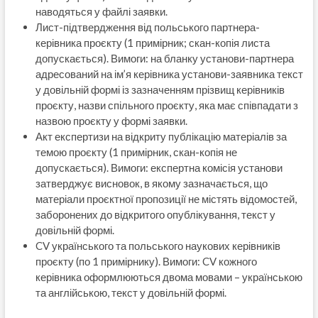
наводяться у файлі заявки.
Лист-підтвердження від польського партнера-
керівника проєкту (1 примірник; скан-копія листа
допускається). Вимоги: на бланку установи-партнера
адресований на ім’я керівника установи-заявника текст
у довільній формі із зазначенням прізвищ керівників
проєкту, назви спільного проєкту, яка має співпадати з
назвою проєкту у формі заявки.
Акт експертизи на відкриту публікацію матеріалів за
темою проєкту (1 примірник, скан-копія не
допускається). Вимоги: експертна комісія установи
затверджує висновок, в якому зазначається, що
матеріали проєктної пропозиції не містять відомостей,
заборонених до відкритого опублікування, текст у
довільній формі.
CV українського та польського наукових керівників
проєкту (по 1 примірнику). Вимоги: CV кожного
керівника оформлюються двома мовами – українською
та англійською, текст у довільній формі.