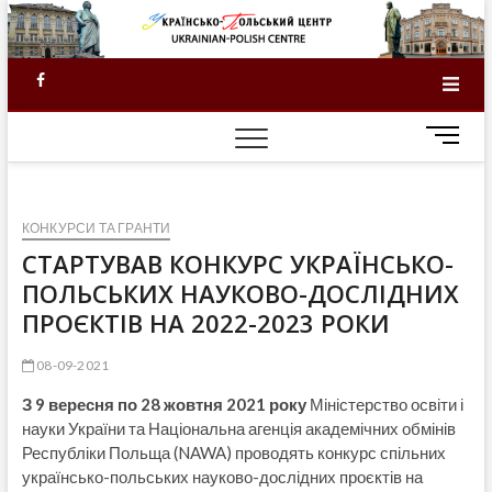
Skip
to
content
Facebook
M
e
n
u
КОНКУРСИ ТА ГРАНТИ
B
u
СТАРТУВАВ КОНКУРС УКРАЇНСЬКО-
t
ПОЛЬСЬКИХ НАУКОВО-ДОСЛІДНИХ
t
ПРОЄКТІВ НА 2022-2023 РОКИ
o
n
08-09-2021
З 9 вересня по 28 жовтня 2021 року
Міністерство освіти і
науки України та Національна агенція академічних обмінів
Республіки Польща (NAWA) проводять конкурс спільних
українсько-польських науково-дослідних проєктів на