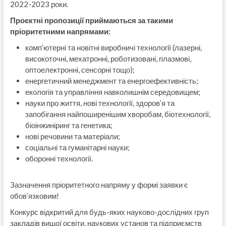
2022-2023 роки.
Проєктні пропозиції приймаються за такими
пріоритетними напрямами:
комп’ютерні та новітні виробничі технології (лазерні,
високоточні, мехатронні, роботизовані, плазмові,
оптоелектронні, сенсорні тощо);
енергетичний менеджмент та енергоефективність;
екологія та управління навколишнім середовищем;
науки про життя, нові технології, здоров’я та
запобігання найпоширенішим хворобам, біотехнології,
біоінжиніринг та генетика;
нові речовини та матеріали;
соціальні та гуманітарні науки;
оборонні технології.
Зазначення пріоритетного напряму у формі заявки є
обов’язковим!
Конкурс відкритий для будь-яких науково-дослідних груп
закладів вищої освіти, наукових установ та підприємств