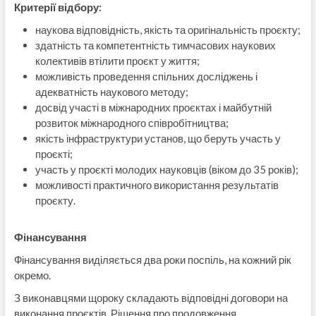
Критерії відбору:
наукова відповідність, якість та оригінальність проєкту;
здатність та компетентність тимчасових наукових
колективів втілити проєкт у життя;
можливість проведення спільних досліджень і
адекватність наукового методу;
досвід участі в міжнародних проєктах і майбутній
розвиток міжнародного співробітництва;
якість інфраструктури установ, що беруть участь у
проєкті;
участь у проєкті молодих науковців (віком до 35 років);
можливості практичного використання результатів
проєкту.
Фінансування
Фінансування виділяється два роки поспіль, на кожний рік
окремо.
З виконавцями щороку складають відповідні договори на
виконання проєктів. Рішення про продовження