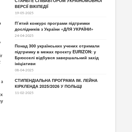
СТАНЬТЕ СПІВАВТОРОМ УКРАЇНОМОВНОЇ
ВЕРСІЇ ВІКІПЕДІЇ
19-05-2025
П’ятий конкурс програми підтримки
о
дослідників з України «ДЛЯ УКРАЇНИ»
24-04-2025
у
Понад 300 українських учених отримали
підтримку в межах проєкту EURIZON: у
іг
Брюсселі відбувся завершальний захід
2
ініціативи
08-04-2025
СТИПЕНДІАЛЬНА ПРОГРАМА ІМ. ЛЕЙНА
 з
КІРКЛЕНДА 2025/2026 У ПОЛЬЩІ
11-02-2025
их
му