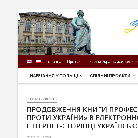
Skip
to
content
Головна
Про нас
Новини Українсько-польськ
НАВЧАННЯ У ПОЛЬЩІ
СПІЛЬНІ ПРОЄКТИ
ВІЙНА В УКРАЇНІ
ПРОДОВЖЕННЯ КНИГИ ПРОФЕС
ПРОТИ УКРАЇНИ» В ЕЛЕКТРОНН
ІНТЕРНЕТ-СТОРІНЦІ УКРАЇНСЬК
30-01-2023