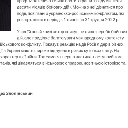
проф. Малкевича «Війна проти України. Роздуми після
десяти місяців бойових дій». Можна з неї дізнатися про
події, пов’язані з українсько-російським конфліктом, які
розгорталися в період з 1 липня по 31 грудня 2022 р.
У своїй новій книзі автор описує не лише перебіг бойових
дій, але приділяє багато уваги міжнародному контексту
йськового конфлікту. Показує реакцію на дії Росії лідерів різних
ії в Україні мають широке відлуння в різних куточках світу. На
арактер цієї війни. Так само, як перша частина, наступний том
чів, які цікавляться військовою справою, новітньою історією та
цех Зволінський