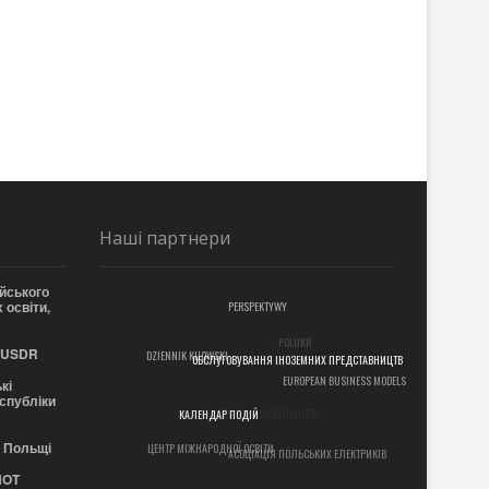
Наші партнери
йського
 освіти,
PERSPEKTYWY
POLUKR
 EUSDR
DZIENNIK KIJOWSKI
ОБСЛУГОВУВАННЯ ІНОЗЕМНИХ ПРЕДСТАВНИЦТВ
EUROPEAN BUSINESS MODELS
кі
еспубліки
АКАДЕМІЧНА МОБІЛЬНІСТЬ
КАЛЕНДАР ПОДІЙ
в Польщі
ЦЕНТР МІЖНАРОДНОЇ ОСВІТИ
АСОЦІАЦІЯ ПОЛЬСЬКИХ ЕЛЕКТРИКІВ
NOT