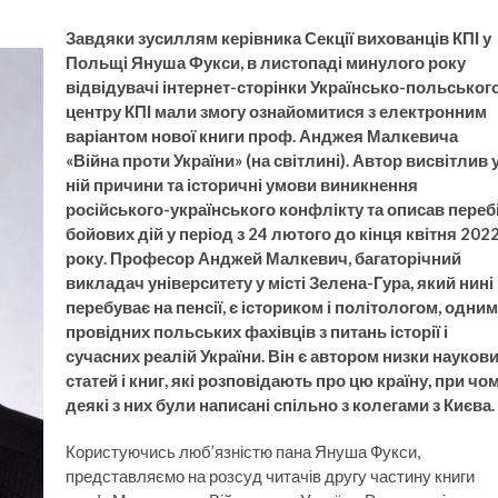
Завдяки зусиллям керівника Секції вихованців КПІ у
Польщі Януша Фукси, в листопаді минулого року
відвідувачі інтернет-сторінки Українсько-польськог
центру КПІ мали змогу ознайомитися з електронним
варіантом нової книги проф. Анджея Малкевича
«Війна проти України» (на світлині). Автор висвітлив 
ній причини та історичні умови виникнення
російського-українського конфлікту та описав переб
бойових дій у період з 24 лютого до кінця квітня 202
року. Професор Анджей Малкевич, багаторічний
викладач університету у місті Зелена-Гура, який нині
перебуває на пенсії, є істориком і політологом, одним
провідних польських фахівців з питань історії і
сучасних реалій України. Він є автором низки науков
статей і книг, які розповідають про цю країну, при чо
деякі з них були написані спільно з колегами з Києва.
Користуючись люб’язністю пана Януша Фукси,
представляємо на розсуд читачів другу частину книги