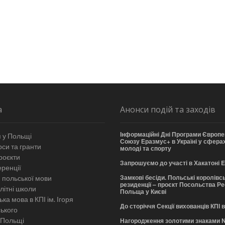
а
Анонси подій та заходів
Інформаційні Дні Програми Європе
 у Польщі
Союзу Еразмус+ в Україні у сферах
си та гранти
молоді та спорту
роєкти
Запрошуємо до участі в Хакатоні
ренції
Замкові бесіди. Польські королівсь
 польської мови
резиденції – проєкт Посольства Р
літні школи
Польща у Києві
ка мова в КПІ ім. Ігоря
До сторіччя Секції вихованців КПІ 
ського
 Польщі
Нагородження золотими знаками 