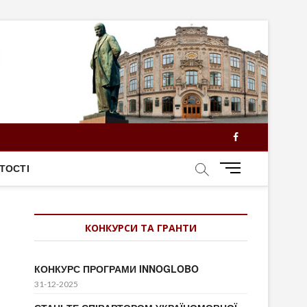
Facebook
M
ТОСТІ
e
n
u
КОНКУРСИ ТА ГРАНТИ
B
u
t
КОНКУРС ПРОГРАМИ INNOGLOBO
t
31-12-2025
o
n