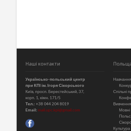
записів
Наші контакти
Польщ
Українсько-польський центр
Навчання
при КПІ ім. Ігоря Сікорського
Конкур
Київ, просп. Берестейський, 37,
Спільні п
корп. 1, кімн. 171/5
Конфе
Тел.:
+38 044 204 8019
Вивчення
Email:
mail.upc.kpi@gmail.com
Мовні 
Польсь
Сікор
Культура