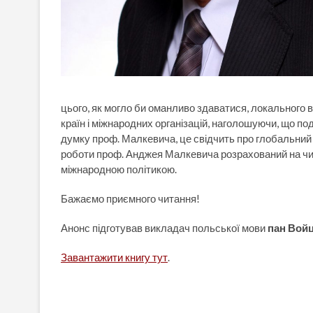
цього, як могло би оманливо здаватися, локального ві
країн і міжнародних організацій, наголошуючи, що под
думку проф. Малкевича, це свідчить про глобальний х
роботи проф. Анджея Малкевича розрахований на чита
міжнародною політикою.
Бажаємо приємного читання!
Анонс підготував викладач польської мови
пан Вой
Завантажити книгу тут
.
Навігація