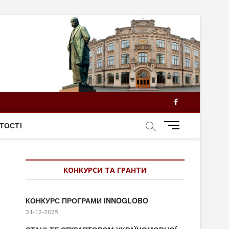
Facebook
M
ТОСТІ
e
n
u
КОНКУРСИ ТА ГРАНТИ
B
u
t
КОНКУРС ПРОГРАМИ INNOGLOBO
t
31-12-2025
o
n