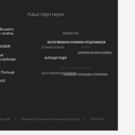
Наші партнери
йського
 освіти,
PERSPEKTYWY
POLUKR
ОБСЛУГОВУВАННЯ ІНОЗЕМНИХ ПРЕДСТАВНИЦТВ
 EUSDR
DZIENNIK KIJOWSKI
EUROPEAN BUSINESS MODELS
кі
еспубліки
КАЛЕНДАР ПОДІЙ
АКАДЕМІЧНА МОБІЛЬНІСТЬ
в Польщі
ЦЕНТР МІЖНАРОДНОЇ ОСВІТИ
АСОЦІАЦІЯ ПОЛЬСЬКИХ ЕЛЕКТРИКІВ
NOT
Контакти
Про нас
Новини Українсько-польського центру