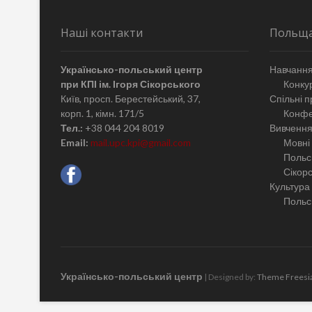
Наші контакти
Польщ
Українсько-польський центр
Навчання
при КПІ ім. Ігоря Сікорського
Конкур
Київ, просп. Берестейський, 37,
Спільні п
корп. 1, кімн. 171/5
Конфе
Тел.:
+38 044 204 8019
Вивчення
Email:
mail.upc.kpi@gmail.com
Мовні 
Польсь
Сікор
Культура
Польсь
Українсько-польський центр
| Designed by:
Theme Freesi