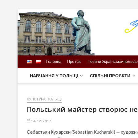
Skip
to
content
Головна
Про нас
Новини Українсько-польськ
НАВЧАННЯ У ПОЛЬЩІ
СПІЛЬНІ ПРОЄКТИ
КУЛЬТУРА ПОЛЬЩІ
Польський майстер створює не
14-12-2017
Себастьян Кухарски (Sebastian Kucharski) — художн