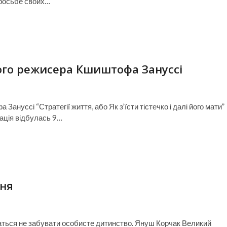
просьбе своих…
ого режисера Кшиштофа Зануссі
нуссі “Стратегії життя, або Як з’їсти тістечко і далі його мати”
тація відбулась 9…
ння
чаться не забувати особисте дитинство. Януш Корчак Великий