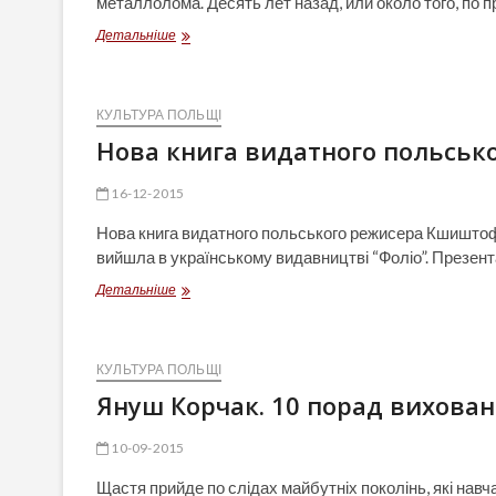
металлолома. Десять лет назад, или около того, по 
Польський
Детальніше
майстер
створює
незвичні
скульптури
КУЛЬТУРА ПОЛЬЩІ
з
Нова книга видатного польськ
металолому
16-12-2015
Нова книга видатного польського режисера Кшиштофа За
вийшла в українському видавництві “Фоліо”. Презен
Нова
Детальніше
книга
видатного
польського
режисера
КУЛЬТУРА ПОЛЬЩІ
Кшиштофа
Януш Корчак. 10 порад вихова
Зануссі
10-09-2015
Щастя прийде по слідах майбутніх поколінь, які нав