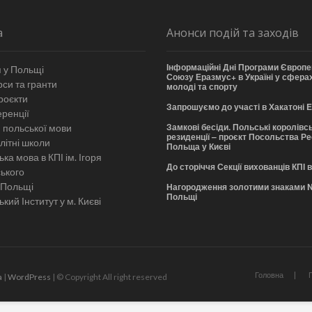
а
Анонси подій та заходів
Інформаційні Дні Програми Європе
 у Польщі
Союзу Еразмус+ в Україні у сферах
си та гранти
молоді та спорту
роєкти
Запрошуємо до участі в Хакатоні
ренції
Замкові бесіди. Польські королівсь
 польської мови
резиденції – проєкт Посольства Р
літні школи
Польща у Києві
ка мова в КПІ ім. Ігоря
До сторіччя Секції вихованців КПІ 
ського
 Польщі
Нагородження золотими знаками 
Польщі
кий Інститут у м. Києві
Головна
a
|
WordPress
| © Copyright All right reserved