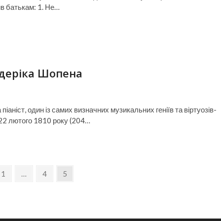
в батькам: 1. Не…
деріка Шопена
іаніст, один із самих визначних музикальних геніїв та віртуозів-
22 лютого 1810 року (204…
ious
Page
Page
Page
1
…
4
5
e