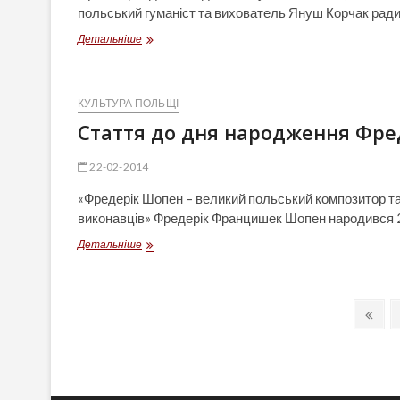
польський гуманіст та вихователь Януш Корчак ради
Януш
Детальніше
Корчак.
10
порад
виховання
КУЛЬТУРА ПОЛЬЩІ
Стаття до дня народження Фре
22-02-2014
«Фредерік Шопен – великий польський композитор та п
виконавців» Фредерік Францишек Шопен народився 
Стаття
Детальніше
до
дня
народження
Навігація
Фредеріка
Prev
Шопена
pag
записів