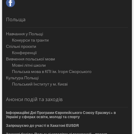
Польща
Навчання у Польщі
Конкурси та гранти
Спільні проєкти
Конференції
Вивчення польської мови
Мовні літні школи
Польська мова в КПІ ім. Ігоря Сікорського
Культура Польщі
Польський Інститут у м. Києві
Анонси подій та заходів
Інформаційні Дні Програми Європейського Союзу Еразмус+ в
Україні у сферах освіти, молоді та спорту
Запрошуємо до участі в Хакатоні EUSDR
Замкові бесіди. Польські королівські резиденції – проєкт