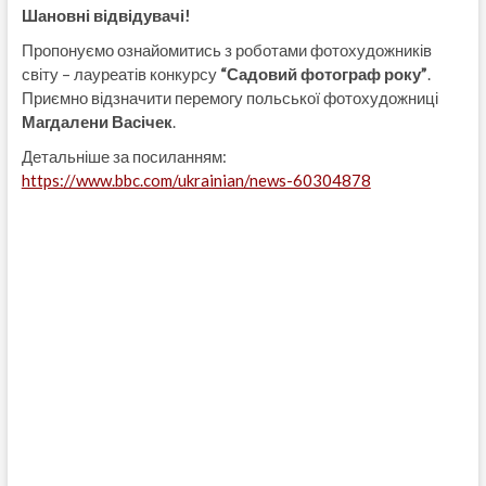
Шановні відвідувачі!
Пропонуємо ознайомитись з роботами фотохудожників
світу – лауреатів конкурсу
“Садовий фотограф року”
.
Приємно відзначити перемогу польської фотохудожниці
Магдалени Васічек
.
Детальніше за посиланням:
https://www.bbc.com/ukrainian/news-60304878
Навігація
записів