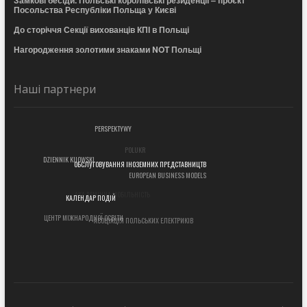
Посольства Республіки Польща у Києві
До сторіччя Секції вихованців КПІ в Польщі
Нагородження золотими знаками NOT Польщі
Наші партнери
PERSPEKTYWY
POLUKR
DZIENNIK KIJOWSKI
ОБСЛУГОВУВАННЯ ІНОЗЕМНИХ ПРЕДСТАВНИЦТВ
EUROPEAN BUSINESS MODELS
АКАДЕМІЧНА МОБІЛЬНІСТЬ
КАЛЕНДАР ПОДІЙ
ЦЕНТР МІЖНАРОДНОЇ ОСВІТИ
АСОЦІАЦІЯ ПОЛЬСЬКИХ ЕЛЕКТРИКІВ