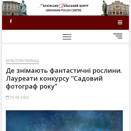
Skip
to
content
Facebook
M
e
n
u
КУЛЬТУРА ПОЛЬЩІ
B
u
Де знімають фантастичні рослини.
t
Лауреати конкурсу “Садовий
t
фотограф року”
o
n
15-02-2022