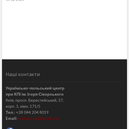
Наші контакти
Українсько-польський центр
при КПІ ім. Ігоря Сікорського
Київ, просп. Берестейський, 37,
корп. 1, кімн. 171/5
Тел.:
+38 044 204 8019
Email:
mail.upc.kpi@gmail.com