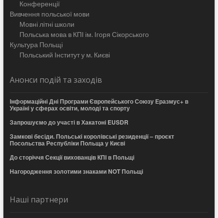
Конференції
Вивчення польської мови
Мовні літні школи
Польська мова в КПІ ім. Ігоря Сікорського
Культура Польщі
Польський Інститут у м. Києві
Анонси подій та заходів
Інформаційні Дні Програми Європейського Союзу Еразмус+ в
Україні у сферах освіти, молоді та спорту
Запрошуємо до участі в Хакатоні EUSDR
Замкові бесіди. Польські королівські резиденції – проєкт
Посольства Республіки Польща у Києві
До сторіччя Секції вихованців КПІ в Польщі
Нагородження золотими знаками NOT Польщі
Наші партнери