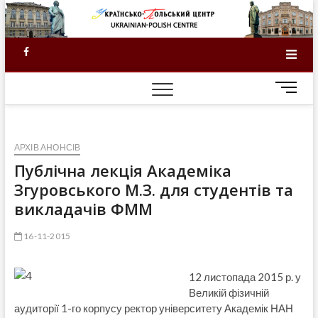
Skip
to
content
Facebook
M
e
n
u
АРХІВ АНОНСІВ
B
u
Публічна лекція Академіка
t
Згуровського М.З. для студентів та
t
викладачів ФММ
o
n
16-11-2015
12 листопада 2015 р. у
Великій фізичній
аудиторії 1-го корпусу ректор університету Академік НАН