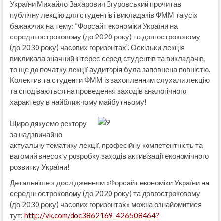
України Михайло Захарович Згуровський прочитав
публічну лекцію для студентів і викладачів ФММ та усіх
бажаючих на тему: “Форсайт економіки України на
середньостроковому (до 2020 року) та довгостроковому
(до 2030 року) часових горизонтах”. Оскільки лекція
викликала значний інтерес серед студентів та викладачів,
то ще до початку лекції аудиторія була заповнена повністю.
Колектив та студенти ФММ із захопленням слухали лекцію
та сподіваються на проведення заходів аналогічного
характеру в найближчому
майбутньому!
Щиро дякуємо ректору
за надзвичайно
актуальну тематику лекції, професійну компетентність та
вагомий внесок у розробку заходів активізації економічного
розвитку України!
Детальніше з дослідженням «Форсайт економіки України на
середньостроковому (до 2020 року) та довгостроковому
(до 2030 року) часових горизонтах» можна ознайомитися
тут:
http://vk.com/doc3862169_426508464?