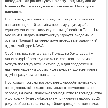
походження з різних куточків світу – від Колумбії до
Іспанії та Киргизстану – вже приїхали до Польщі на
навчання.
Програма адресована особам, які планують розпочати
навчання на денній формі на першому, другому або
єдиному магістерському ступені вищої освіти в Польщі та
має на меті надати їм підтримку у здобутті академічної
освіти в Польщі. Навчанню може передувати однорічний
підготовчий курс NАWA.
Особи, які вже навчаються в Польщі на бакалавраті, у
магістратурі або за єдиною магістерською програмою,
можуть претендувати на стипендію для продовження
навчання на денній формі лише за умови, що вони мають
відмінні результати в навчанні.
Пропозиція програм, розрахованих на особи польського
походження, які не мають польського громадянства, та
особам, які мають польське громадянство та громадянство
іншої країни, буде уніфікована – починаючи з набору 2025
року, особи з так званим подвійним громадянством також