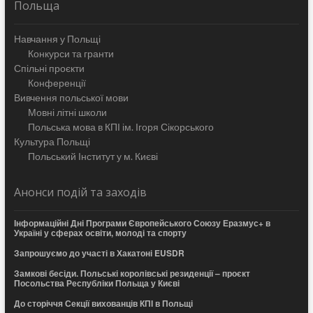
Польща
Навчання у Польщі
Конкурси та гранти
Спільні проєкти
Конференції
Вивчення польської мови
Мовні літні школи
Польська мова в КПІ ім. Ігоря Сікорського
Культура Польщі
Польський Інститут у м. Києві
Анонси подій та заходів
Інформаційні Дні Програми Європейського Союзу Еразмус+ в
Україні у сферах освіти, молоді та спорту
Запрошуємо до участі в Хакатоні EUSDR
Замкові бесіди. Польські королівські резиденції – проєкт
Посольства Республіки Польща у Києві
До сторіччя Секції вихованців КПІ в Польщі