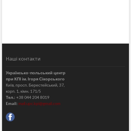
Наші контакти
Українсько-польський центр
при КПІ ім. Ігоря Сікорського
Київ, просп. Берестейський, 37,
корп. 1, кімн. 171/5
Тел.:
+38 044 204 8019
Email:
mail.upc.kpi@gmail.com