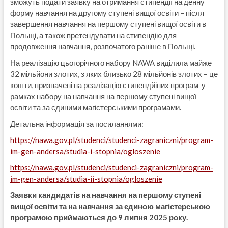
зможуть подати заявку на отримання стипендії на денну
форму навчання на другому ступені вищої освіти – після
завершення навчання на першому ступені вищої освіти в
Польщі, а також претендувати на стипендію для
продовження навчання, розпочатого раніше в Польщі.
На реалізацію цьогорічного набору NAWA виділила майже
32 мільйони злотих, з яких близько 28 мільйонів злотих – це
кошти, призначені на реалізацію стипендйіних програм у
рамках набору на навчання на першому ступені вищої
освіти та за єдиними магістерськими програмами.
Детальна інформація за посиланнями:
https://nawa.gov.pl/studenci/studenci-zagraniczni/program-
im-gen-andersa/studia-i-stopnia/ogloszenie
https://nawa.gov.pl/studenci/studenci-zagraniczni/program-
im-gen-andersa/studia-ii-stopnia/ogloszenie
Заявки кандидатів на навчання на першому ступені
вищої освіти та на навчання за єдиною магістерською
програмою приймаються до 9 липня 2025 року.