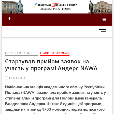
Skip
to
content
Facebook
M
e
n
u
НАВЧАННЯ У ПОЛЬЩІ
НОВИНИ З ПОЛЬЩІ
B
u
Стартував прийом заявок на
t
участь у програмі Андерс NAWA
t
o
11-04-2025
n
Національн
а
аген
ція
академічн
ого
обмін
у
Республіки
Польща
(NAWA)
розпочал
а
прийом заявок на
участь
у
стипендіальн
ій
програм
і для Полонії
імені генерала
Владислава
Андерса
. Це вже 8
едиція
цієї програми,
завдяки якій понад 4700 молодих людей польського