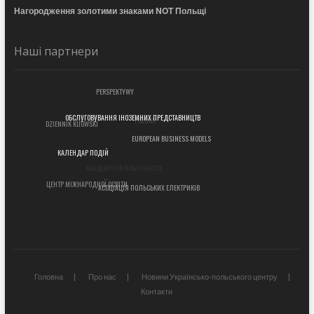
Нагородження золотими знаками NOT Польщі
Наші партнери
PERSPEKTYWY
POLUKR
DZIENNIK KIJOWSKI
ОБСЛУГОВУВАННЯ ІНОЗЕМНИХ ПРЕДСТАВНИЦТВ
EUROPEAN BUSINESS MODELS
КАЛЕНДАР ПОДІЙ
АКАДЕМІЧНА МОБІЛЬНІСТЬ
ЦЕНТР МІЖНАРОДНОЇ ОСВІТИ
АСОЦІАЦІЯ ПОЛЬСЬКИХ ЕЛЕКТРИКІВ
Головна
Про нас
Новини Українсько-польського центру
Контакти