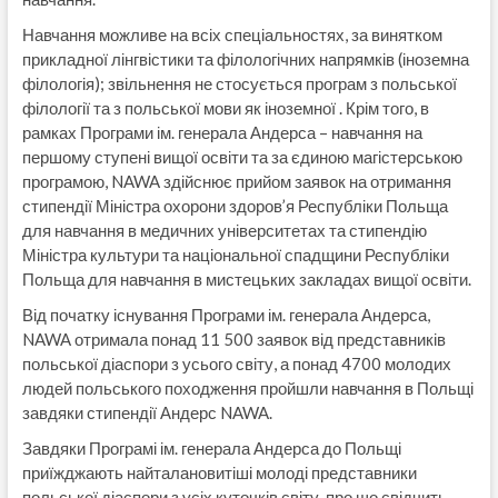
Навчання можливе на всіх спеціальностях, за винятком
прикладної лінгвістики та філологічних напрямків (іноземна
філологія); звільнення не стосується програм з польської
філології та з польської мови як іноземної . Крім того, в
рамках Програми ім. генерала Андерса – навчання на
першому ступені вищої освіти та за єдиною магістерською
програмою, NAWA здійснює прийом заявок на отримання
стипендії Міністра охорони здоров’я Республіки Польща
для навчання в медичних університетах та стипендію
Міністра культури та національної спадщини Республіки
Польща для навчання в мистецьких закладах вищої освіти.
Від початку існування Програми ім. генерала Андерса,
NAWA отримала понад 11 500 заявок від представників
польської діаспори з усього світу, а понад 4700 молодих
людей польського походження пройшли навчання в Польщі
завдяки стипендії Андерс NAWA.
Завдяки Програмі ім. генерала Андерса до Польщі
приїжджають найталановитіші молоді представники
польської діаспори з усіх куточків світу, про що свідчить