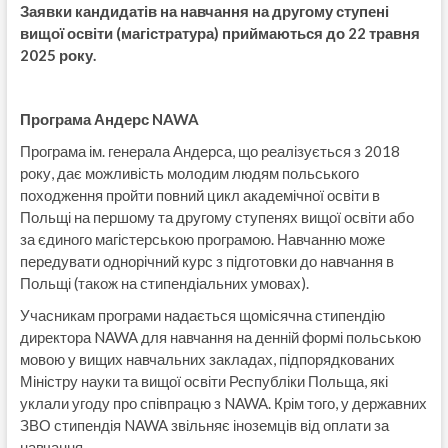
Заявки кандидатів на навчання на другому ступені
вищої освіти (магістратура) приймаються до 22 травня
202
5 року.
Програма
Андерс
NAWA
Програма ім. генерала Андерса, що реалізується з 2018
року, дає можливість молодим людям польського
походження пройти повний цикл академічної освіти в
Польщі на першому та другому ступенях вищої освіти або
за єдиного магістерською програмою. Навчанню може
передувати однорічний курс з підготовки до навчання в
Польщі (також на стипендіальних умовах).
Учасникам програми надається щомісячна стипендію
директора NAWA для навчання на денній формі польською
мовою у вищих навчальних закладах, підпорядкованих
Міністру науки та вищої освіти Республіки Польща, які
уклали угоду про співпрацю з NAWA. Крім того, у державних
ЗВО стипендія NAWA звільняє іноземців від оплати за
навчання.