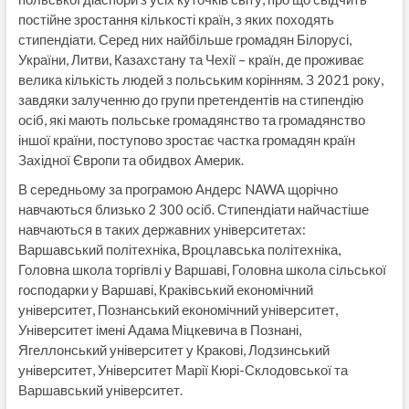
постійне зростання кількості країн, з яких походять
стипендіати. Серед них найбільше громадян Білорусі,
України, Литви, Казахстану та Чехії – країн, де проживає
велика кількість людей з польським корінням. З 2021 року,
завдяки залученню до групи претендентів на стипендію
осіб, які мають польське громадянство та громадянство
іншої країни, поступово зростає частка громадян країн
Західної Європи та обидвох Америк.
В середньому за програмою Андерс NAWA щорічно
навчаються близько 2 300 осіб. Стипендіати найчастіше
навчаються в таких державних університетах:
Варшавський політехніка, Вроцлавська політехніка,
Головна школа торгівлі у Варшаві, Головна школа сільської
господарки у Варшаві, Краківський економічний
університет, Познанський економічний університет,
Університет імені Адама Міцкевича в Познані,
Ягеллонський університет у Кракові, Лодзинський
університет, Університет Марії Кюрі-Склодовської та
Варшавський університет.