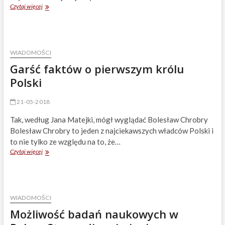
Polskie
Czytaj więcej
uczelnie
zapraszają!
WIADOMOŚCI
Garść faktów o pierwszym królu
Polski
21-05-2018
Tak, według Jana Matejki, mógł wyglądać Bolesław Chrobry
Bolesław Chrobry to jeden z najciekawszych władców Polski i
to nie tylko ze względu na to, że…
Garść
Czytaj więcej
faktów
o
pierwszym
królu
Polski
WIADOMOŚCI
Możliwość badań naukowych w