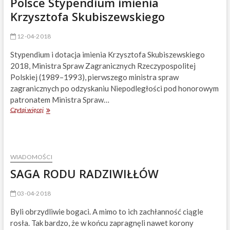
Polsce Stypendium imienia
Krzysztofa Skubiszewskiego
12-04-2018
Stypendium i dotacja imienia Krzysztofa Skubiszewskiego
2018, Ministra Spraw Zagranicznych Rzeczypospolitej
Polskiej (1989–1993), pierwszego ministra spraw
zagranicznych po odzyskaniu Niepodległości pod honorowym
patronatem Ministra Spraw…
Możliwość
Czytaj więcej
badań
naukowych
w
Polsce
Stypendium
WIADOMOŚCI
imienia
SAGA RODU RADZIWIŁŁÓW
Krzysztofa
Skubiszewskiego
03-04-2018
Byli obrzydliwie bogaci. A mimo to ich zachłanność ciągle
rosła. Tak bardzo, że w końcu zapragnęli nawet korony