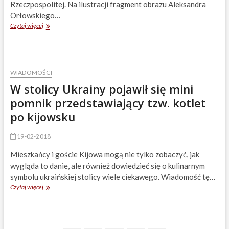
Rzeczpospolitej. Na ilustracji fragment obrazu Aleksandra
Orłowskiego…
SAGA
Czytaj więcej
RODU
RADZIWIŁŁÓW
WIADOMOŚCI
W stolicy Ukrainy pojawił się mini
pomnik przedstawiający tzw. kotlet
po kijowsku
19-02-2018
Mieszkańcy i goście Kijowa mogą nie tylko zobaczyć, jak
wygląda to danie, ale również dowiedzieć się o kulinarnym
symbolu ukraińskiej stolicy wiele ciekawego. Wiadomość tę…
W
Czytaj więcej
stolicy
Ukrainy
pojawił
się