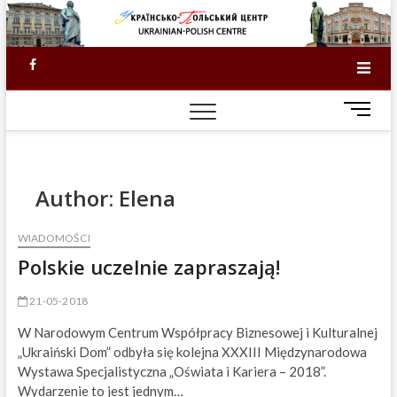
Skip
to
content
Facebook
M
e
n
u
KI
B
Author:
Elena
u
SKŁ
t
WIADOMOŚCI
t
201
Polskie uczelnie zapraszają!
o
n
DO
21-05-2018
W Narodowym Centrum Współpracy Biznesowej i Kulturalnej
„Ukraiński Dom” odbyła się kolejna XXXIII Międzynarodowa
Wystawa Specjalistyczna „Oświata i Kariera – 2018”.
Wydarzenie to jest jednym…