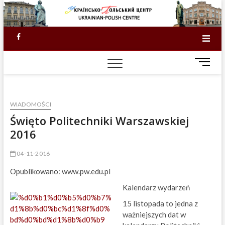
Skip
to
content
Facebook
M
e
n
u
KI
WIADOMOŚCI
B
u
Święto Politechniki Warszawskiej
SKŁ
t
2016
t
201
o
04-11-2016
n
DO
Opublikowano: www.pw.edu.pl
Kalendarz wydarzeń
15 listopada to jedna z
ważniejszych dat w