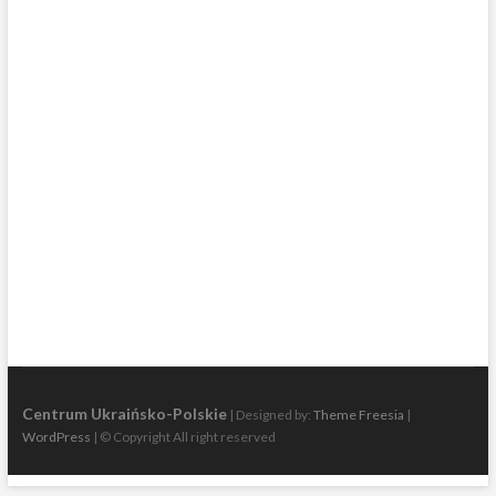
Post
navigation
Centrum Ukraińsko-Polskie
| Designed by:
Theme Freesia
|
WordPress
| © Copyright All right reserved