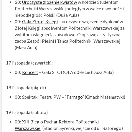
30:
Uroczyste złożenie kwiatów
w hołdzie Studentom
Politechniki Warszawskiej poległym w walce o wolność i
niepodległość Polski (Duża Aula)
00:
Gala Złotej Księgi
– uroczyste wręczenie dyplomów
Złotej Księgi absolwentom Politechniki Warszawskiej za
wybitne osiągnięcia zawodowe. O oprawę artystyczną
zadba Zespół Pieśni i Tańca Politechniki Warszawskiej
(Mała Aula)
17 listopada (czwartek):
00:
Koncert
– Gala STODOŁA 60-lecie (Duża Aula)
18 listopada (piątek)
00: Spektakl Teatru PW –
“Farrago”
(Gmach Matematyki)
19 listopada (sobota)
00:
XIII Bieg o Puchar Rektora Politechniki
Warszawskiej
(Stadion Syrenki, wejście od ul. Batorego)