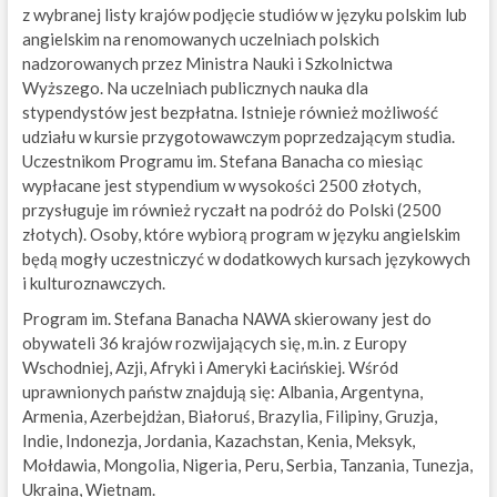
z wybranej listy krajów podjęcie studiów w języku polskim lub
angielskim na renomowanych uczelniach polskich
nadzorowanych przez Ministra Nauki i Szkolnictwa
Wyższego. Na uczelniach publicznych nauka dla
stypendystów jest bezpłatna. Istnieje również możliwość
udziału w kursie przygotowawczym poprzedzającym studia.
Uczestnikom Programu im. Stefana Banacha co miesiąc
wypłacane jest stypendium w wysokości 2500 złotych,
przysługuje im również ryczałt na podróż do Polski (2500
złotych). Osoby, które wybiorą program w języku angielskim
będą mogły uczestniczyć w dodatkowych kursach językowych
i kulturoznawczych.
Program im. Stefana Banacha NAWA skierowany jest do
obywateli 36 krajów rozwijających się, m.in. z Europy
Wschodniej, Azji, Afryki i Ameryki Łacińskiej. Wśród
uprawnionych państw znajdują się: Albania, Argentyna,
Armenia, Azerbejdżan, Białoruś, Brazylia, Filipiny, Gruzja,
Indie, Indonezja, Jordania, Kazachstan, Kenia, Meksyk,
Mołdawia, Mongolia, Nigeria, Peru, Serbia, Tanzania, Tunezja,
Ukraina, Wietnam.