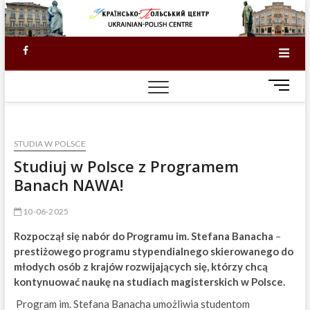
Skip
to
content
Facebook
M
e
n
u
KI
STUDIA W POLSCE
B
u
Studiuj w Polsce z Programem
SKŁ
t
Banach NAWA!
t
201
o
10-06-2025
n
DO
Rozpoczął się
nabór do Programu im. Stefana Banacha
–
prestiżowego programu stypendialnego skierowanego do
młodych osób z krajów rozwijających się, któr
zy chcą
kontynuować naukę na studiach magisterskich w Polsce.
Program im. Stefana Banacha umożliwia studentom