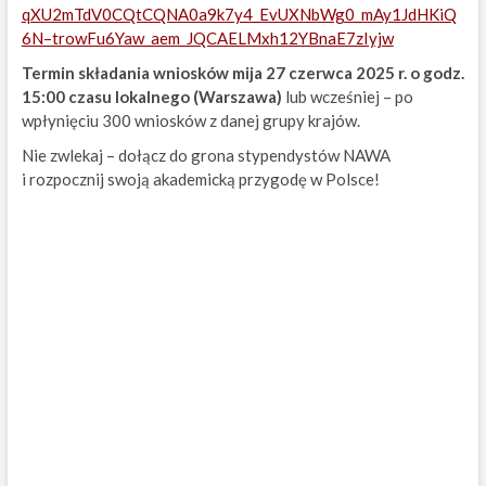
qXU2mTdV0CQtCQNA0a9k7y4_EvUXNbWg0_mAy1JdHKiQ
6N–trowFu6Yaw_aem_JQCAELMxh12YBnaE7zIyjw
Termin składania wniosków mija 27 czerwca 2025 r. o godz.
15:00 czasu lokalnego (Warszawa)
lub wcześniej – po
wpłynięciu 300 wniosków z danej grupy krajów.
Nie zwlekaj – dołącz do grona stypendystów NAWA
i rozpocznij swoją akademicką przygodę w Polsce!
Post
navigation