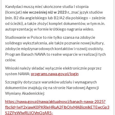
Kandydaci muszą mieć ukończone studia I stopnia
(licencjat)
nie wcześniej niż w 2023 r.
, znać język studiów
(min. B2 dla angielskiego lub B2/A2 dla polskiego – zależnie
od ścieżki), a także złożyć komplet dokumentów, w tym m.in.
autoprezentację w formie krótkiego nagrania wideo.
Studiowanie w Polsce to nie tylko szansa na zdobycie
solidnego wykształcenia, ale także poznanie nowej kultury,
zdobycie międzynarodowych kontaktów i rozwój osobisty.
Program Banach NAWA to realne wsparcie w realizacji tych
celów.
Wnioski należy składać wyłącznie elektronicznie poprzez
system NAWA:
programs.nawa.gov.pl/login
Szczegóły dotyczące warunków udziału i wymaganych
dokumentów znajdują się na stronie Narodowej Agencji
Wymiany Akademickiej:
https://nawa.gov.pl/nawa/aktualnosci/banach-nawa-2025?
fbclid=IwY2xjawK0PKRleHRuA2FlbQIxMABicmlkETEwcGp3
S2ZPeWlwRUJOVmQzAR5-