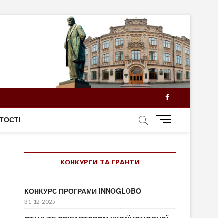
Facebook
M
ТОСТІ
e
n
u
КОНКУРСИ ТА ГРАНТИ
B
u
t
КОНКУРС ПРОГРАМИ INNOGLOBO
t
31-12-2025
o
n