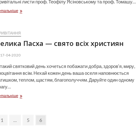
ривітальні листи проф. Теофілу Ясіновському та проф. Томашу…
Привітання
етальніше
від
ректора
Михайла
ЗГУРОВСЬКОГО
РИВІТАННЯ
елика Пасха — свято всіх християн
17-04-2020
 такий святковий день хочеться побажати добра, здоров’я, миру,
роцвітання всім. Нехай кожен день ваша оселя наповнюється
атишком, теплом, щастям, благополуччям. Даруйте один одному
вагу…
Велика
етальніше
Пасха
—
свято
всіх
ious
Page
Page
Page
1
…
5
6
християн
e