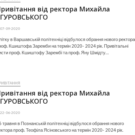
ривітання від ректора Михайла
ЗГУРОВСЬКОГО
07-09-2020
літку в Варшавській політехніці відбулося обрання нового ректора
роф. Кшиштофа Заремби на термін 2020- 2024 рік. Привітальні
исти проф. Кшиштофу Зарембі та проф. Яну Шмідту…
РИВІТАННЯ
ривітання від ректора Михайла
ЗГУРОВСЬКОГО
22-06-2020
6 травня в Познанській політехніці відбулося обрання нового
ектора проф. Теофіла Ясіновського на термін 2020- 2024 рік.