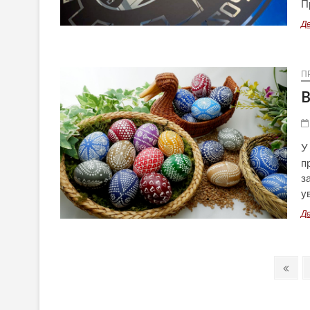
П
Д
П
В
У
п
з
у
Д
Навігація
Prev
pag
записів