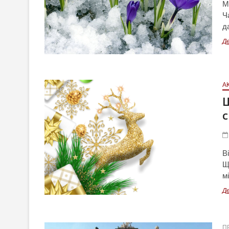
Ми
Ч
д
Д
А
Ш
с
В
Щ
м
Д
П