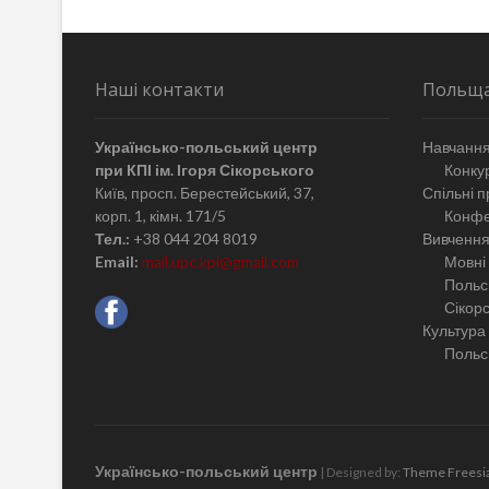
Наші контакти
Польщ
Українсько-польський центр
Навчання
при КПІ ім. Ігоря Сікорського
Конкур
Київ, просп. Берестейський, 37,
Спільні п
корп. 1, кімн. 171/5
Конфе
Тел.:
+38 044 204 8019
Вивчення
Email:
mail.upc.kpi@gmail.com
Мовні 
Польсь
Сікор
Культура
Польсь
Українсько-польський центр
| Designed by:
Theme Freesi