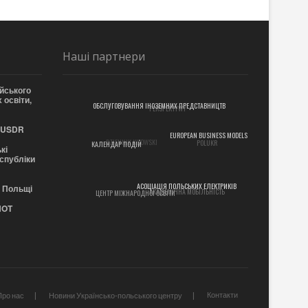
Наші партнери
йського
 освіти,
PERSPEKTYWY
ОБСЛУГОВУВАННЯ ІНОЗЕМНИХ ПРЕДСТАВНИЦТВ
 EUSDR
DZIENNIK KIJOWSKI
POLUKR
EUROPEAN BUSINESS MODELS
кі
КАЛЕНДАР ПОДІЙ
еспубліки
АКАДЕМІЧНА МОБІЛЬНІСТЬ
в Польщі
ЦЕНТР МІЖНАРОДНОЇ ОСВІТИ
АСОЦІАЦІЯ ПОЛЬСЬКИХ ЕЛЕКТРИКІВ
NOT
Контакти
Про нас
Новини Українсько-польського центру