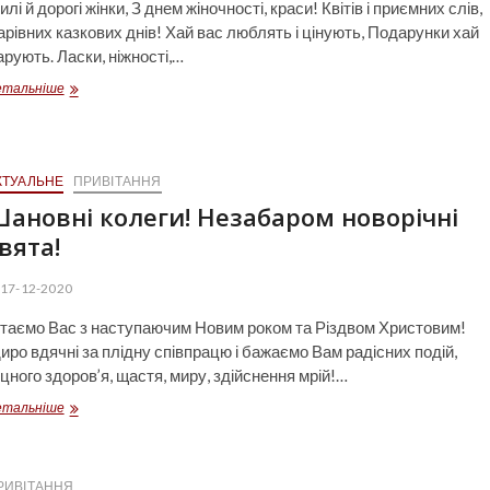
лі й дорогі жінки, З днем жіночності, краси! Квітів і приємних слів,
арівних казкових днів! Хай вас люблять і цінують, Подарунки хай
арують. Ласки, ніжності,…
Чарівним
етальніше
жінкам
і
дівчатам
найщиріші
КТУАЛЬНЕ
ПРИВІТАННЯ
весняні
привітання!
ановні колеги! Незабаром новорічні
вята!
17-12-2020
ітаємо Вас з наступаючим Новим роком та Різдвом Христовим!
иро вдячні за плідну співпрацю і бажаємо Вам радісних подій,
іцного здоров’я, щастя, миру, здійснення мрій!…
Шановні
етальніше
колеги!
Незабаром
новорічні
свята!
РИВІТАННЯ