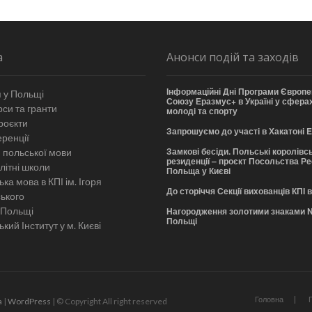
а
Анонси подій та заходів
Інформаційні Дні Програми Європе
 у Польщі
Союзу Еразмус+ в Україні у сферах
си та гранти
молоді та спорту
роєкти
Запрошуємо до участі в Хакатоні
ренції
Замкові бесіди. Польські королівсь
 польської мови
резиденції – проєкт Посольства Р
літні школи
Польща у Києві
ка мова в КПІ ім. Ігоря
До сторіччя Секції вихованців КПІ 
ського
 Польщі
Нагородження золотими знаками 
Польщі
кий Інститут у м. Києві
Головна
a
|
WordPress
| © Copyright All right reserved