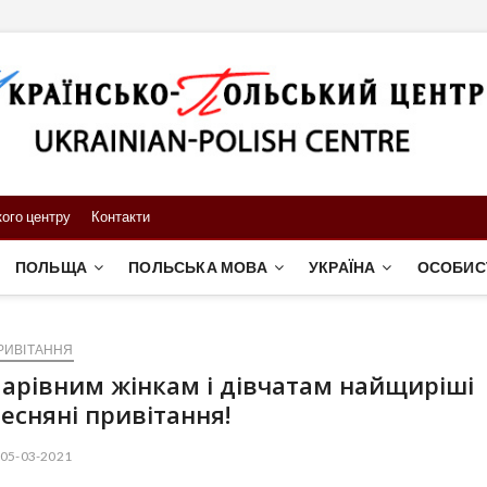
ого центру
Контакти
ПОЛЬЩА
ПОЛЬСЬКА МОВА
УКРАЇНА
ОСОБИС
РИВІТАННЯ
арівним жінкам і дівчатам найщиріші
есняні привітання!
05-03-2021