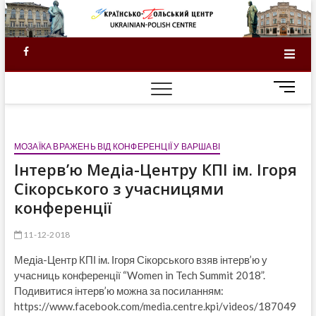
Skip
to
content
Facebook
M
e
n
u
МОЗАЇКА ВРАЖЕНЬ ВІД КОНФЕРЕНЦІЇ У ВАРШАВІ
B
u
Інтерв’ю Медіа-Центру КПІ ім. Ігоря
t
Сікорського з учасницями
t
конференції
o
n
11-12-2018
Медіа-Центр КПІ ім. Ігоря Сікорського взяв інтерв’ю у
учасниць конференції “Women in Tech Summit 2018”.
Подивитися інтерв’ю можна за посиланням:
https://www.facebook.com/media.centre.kpi/videos/187049