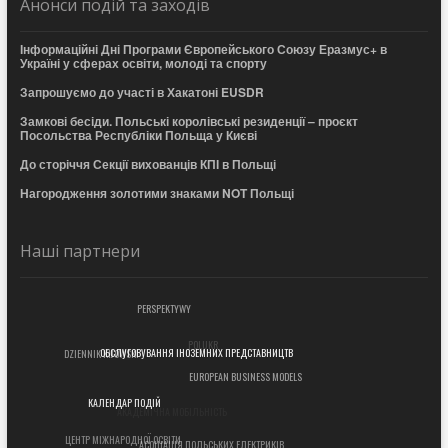
Анонси подій та заходів
Інформаційні Дні Програми Європейського Союзу Еразмус+ в
Україні у сферах освіти, молоді та спорту
Запрошуємо до участі в Хакатоні EUSDR
Замкові бесіди. Польські королівські резиденції – проєкт
Посольства Республіки Польща у Києві
До сторіччя Секції вихованців КПІ в Польщі
Нагородження золотими знаками NOT Польщі
Наші партнери
PERSPEKTYWY
POLUKR
DZIENNIK KIJOWSKI
ОБСЛУГОВУВАННЯ ІНОЗЕМНИХ ПРЕДСТАВНИЦТВ
EUROPEAN BUSINESS MODELS
АКАДЕМІЧНА МОБІЛЬНІСТЬ
КАЛЕНДАР ПОДІЙ
ЦЕНТР МІЖНАРОДНОЇ ОСВІТИ
АСОЦІАЦІЯ ПОЛЬСЬКИХ ЕЛЕКТРИКІВ