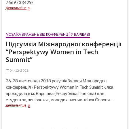
7669733429/
Інтерв’ю
Детальніше
Медіа-
Центру
КПІ
ім.
Ігоря
МОЗАЇКА ВРАЖЕНЬ ВІД КОНФЕРЕНЦІЇ У ВАРШАВІ
Сікорського
Підсумки Міжнародної конференції
з
учасницями
“Perspektywy Women in Tech
конференції
Summit”
04-12-2018
26-28 листопада 2018 року відбулася Міжнародна
конференція «Perspektywy Women in Tech Summit», яка
проходила в м. Варшава (Республіка Польша) для
студенток, аспіранток, молодих вчених-жінок Європи.…
Підсумки
Детальніше
Міжнародної
конференції
“Perspektywy
Women