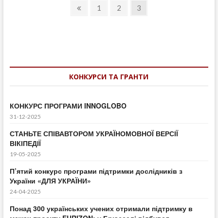
Навігація
in
Previous
Page
Page
Page
1
2
3
Tech
page
записів
Summit”
КОНКУРСИ ТА ГРАНТИ
КОНКУРС ПРОГРАМИ INNOGLOBO
31-12-2025
СТАНЬТЕ СПІВАВТОРОМ УКРАЇНОМОВНОЇ ВЕРСІЇ
ВІКІПЕДІЇ
19-05-2025
П’ятий конкурс програми підтримки дослідників з
України «ДЛЯ УКРАЇНИ»
24-04-2025
Понад 300 українських учених отримали підтримку в