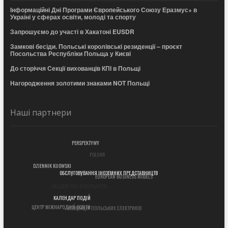
Інформаційні Дні Програми Європейського Союзу Еразмус+ в
Україні у сферах освіти, молоді та спорту
Запрошуємо до участі в Хакатоні EUSDR
Замкові бесіди. Польські королівські резиденції – проєкт
Посольства Республіки Польща у Києві
До сторіччя Секції вихованців КПІ в Польщі
Нагородження золотими знаками NOT Польщі
Наші партнери
PERSPEKTYWY
POLUKR
DZIENNIK KIJOWSKI
EUROPEAN BUSINESS MODELS
ОБСЛУГОВУВАННЯ ІНОЗЕМНИХ ПРЕДСТАВНИЦТВ
АКАДЕМІЧНА МОБІЛЬНІСТЬ
КАЛЕНДАР ПОДІЙ
АСОЦІАЦІЯ ПОЛЬСЬКИХ ЕЛЕКТРИКІВ
ЦЕНТР МІЖНАРОДНОЇ ОСВІТИ