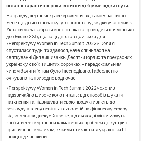
останні карантинні роки встигли добряче відвикнути.
Направду, перше яскраве враження від саміту настигло
мене ще до його початку: у холі хостелу, звідки учасників з
України мала забрати волонтерка та проводити прямісінько
до «Експо ХХІ», що на ці дні став домівкою для
«Perspektywy Women in Tech Summit 2022». Коли я
спустилася туди, то здалося, наче опинилася на
святкуванні Дня вишиванки. Десятки гордих та прекрасних
українок у своїх вишитих сорочках – парадоксальним
чином бачити їх там було і несподівано, і абсолютно
очікувано та природно водночас.
«Perspektywy Women in Tech Summit 2022» охопив
надзвичайно широке коло питань: від способів шукати
натхнення та підвищувати свою продуктивність до
розгляду впливу новітніх технологій на фінансову сферу,
від загальних дискусій про те, що сьогодні жінки можуть
зробити для вирішення кліматичних проблем до зустрічі,
присвяченої викликам, з якими стикаються українські IT-
шниці під час війни.