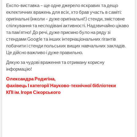
Експо-виставка – ще одне джерело яскравих та дещо
еклектичних вражень для всіх, хто брав участь в саміті:
оригінальні (інколи – дуже оригінальні!) стенди, змістовне
спілкування та несподівані активності. Надзвичайно цікаво
та пам’ятно! До речі, дуже приємно було на ряду зі
стендами Google та інших інтернаціональних гігантів
побачити і стенди польських вищих навчальних закладів.
Це дійсно важливо і дуже правильно.
Дякую за чудові враження та отриману корисну
інформацію!
Олександра Родигіна,
фахівець І категорії Науково-технічної бібліотеки
КПІ ім. Ігоря Сікорського
Навігація
записів