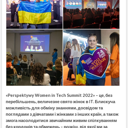
«Perspektywy Women in Tech Summit 2022» – це, без
перебільшень, величезне свято жінок в IT. Блискуча
можливість для обміну знаннями, досвідом та
поглядами з дівчатами і жінками з інших країн, а також
змога насолодитися звичайним живим спілкуванням
без кордонів та обмежень – розкіш, від якої ми за