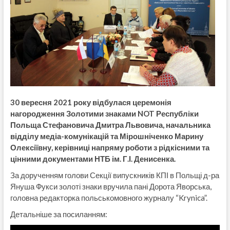
30 вересня 2021 року відбулася церемонія
нагородження Золотими знаками NOT Республіки
Польща Стефановича Дмитра Львовича, начальника
відділу медіа-комунікацій та Мірошніченко Марину
Олексіївну, керівниці напряму роботи з рідкісними та
цінними документами НТБ ім. Г.І. Денисенка.
За дорученням голови Секції випускників КПІ в Польщі д-ра
Януша Фукси золоті знаки вручила пані Дорота Яворська,
головна редакторка польськомовного журналу “Krynica”.
Детальніше за посиланням: