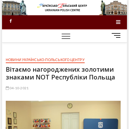
Skip
to
content
Facebook
M
e
n
u
НОВИНИ УКРАЇНСЬКО-ПОЛЬСЬКОГО ЦЕНТРУ
B
u
Вітаємо нагороджених золотими
t
знаками NOT Республіки Польща
t
o
04-10-2021
n