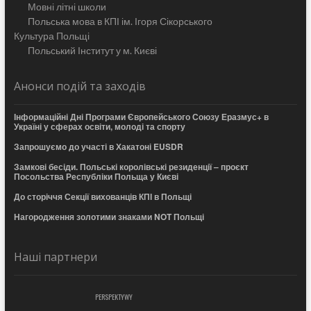
Мовні літні школи
Польська мова в КПІ ім. Ігоря Сікорського
Культура Польщі
Польський Інститут у м. Києві
Анонси подій та заходів
Інформаційні Дні Програми Європейського Союзу Еразмус+ в
Україні у сферах освіти, молоді та спорту
Запрошуємо до участі в Хакатоні EUSDR
Замкові бесіди. Польські королівські резиденції – проєкт
Посольства Республіки Польща у Києві
До сторіччя Секції вихованців КПІ в Польщі
Нагородження золотими знаками NOT Польщі
Наші партнери
PERSPEKTYWY