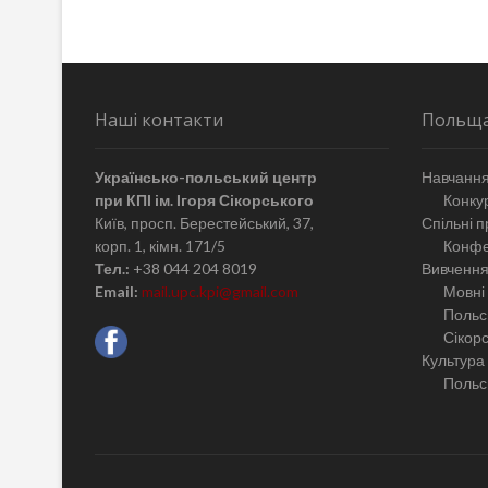
Наші контакти
Польщ
Українсько-польський центр
Навчання
при КПІ ім. Ігоря Сікорського
Конкур
Київ, просп. Берестейський, 37,
Спільні п
корп. 1, кімн. 171/5
Конфе
Тел.:
+38 044 204 8019
Вивчення
Email:
mail.upc.kpi@gmail.com
Мовні 
Польсь
Сікор
Культура
Польсь