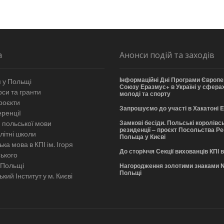
а
Анонси подій та заходів
Інформаційні Дні Програми Європе
 у Польщі
Союзу Еразмус+ в Україні у сферах
си та гранти
молоді та спорту
роєкти
Запрошуємо до участі в Хакатоні
ренції
Замкові бесіди. Польські королівсь
 польської мови
резиденції – проєкт Посольства Р
літні школи
Польща у Києві
ка мова в КПІ ім. Ігоря
До сторіччя Секції вихованців КПІ 
ського
 Польщі
Нагородження золотими знаками 
Польщі
кий Інститут у м. Києві