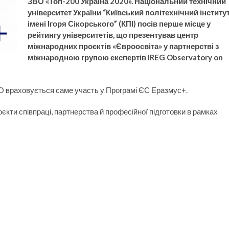
ЗВО «Топ-200 Україна 2020». Національний технічний
університет України “Київський політехнічний інститу
імені Ігоря Сікорського” (КПІ) посів перше місце у
рейтингу університетів, що презентував центр
міжнародних проєктів «Євроосвіта» у партнерстві з
міжнародною групою експертів IREG Observatory on
ВО враховується саме участь у Програмі ЄС Еразмус+.
оєкти співпраці, партнерства й професійної підготовки в рамках