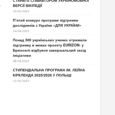
СТАНЬТЕ СПІВАВТОРОМ УКРАЇНОМОВНОЇ
ВЕРСІЇ ВІКІПЕДІЇ
т
19-05-2025
П’ятий конкурс програми підтримки
дослідників з України «ДЛЯ УКРАЇНИ»
24-04-2025
Понад 300 українських учених отримали
підтримку в межах проєкту EURIZON: у
Брюсселі відбувся завершальний захід
ініціативи
08-04-2025
СТИПЕНДІАЛЬНА ПРОГРАМА ІМ. ЛЕЙНА
КІРКЛЕНДА 2025/2026 У ПОЛЬЩІ
11-02-2025