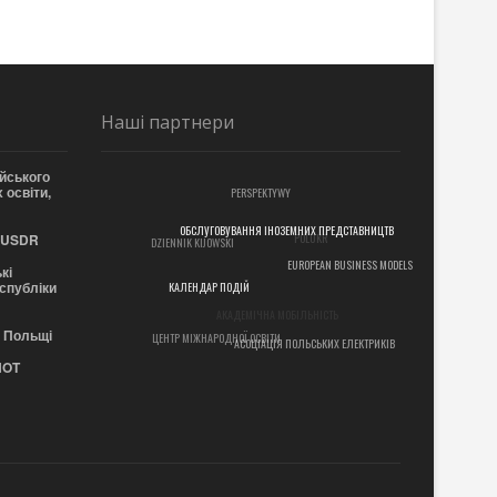
Наші партнери
йського
 освіти,
PERSPEKTYWY
POLUKR
 EUSDR
ОБСЛУГОВУВАННЯ ІНОЗЕМНИХ ПРЕДСТАВНИЦТВ
DZIENNIK KIJOWSKI
EUROPEAN BUSINESS MODELS
кі
еспубліки
КАЛЕНДАР ПОДІЙ
АКАДЕМІЧНА МОБІЛЬНІСТЬ
в Польщі
ЦЕНТР МІЖНАРОДНОЇ ОСВІТИ
АСОЦІАЦІЯ ПОЛЬСЬКИХ ЕЛЕКТРИКІВ
NOT