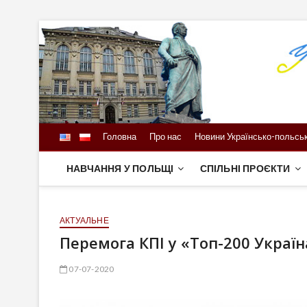
Skip
to
content
Головна
Про нас
Новини Українсько-польськ
НАВЧАННЯ У ПОЛЬЩІ
СПІЛЬНІ ПРОЄКТИ
АКТУАЛЬНЕ
Перемога КПІ у «Топ-200 Україн
07-07-2020