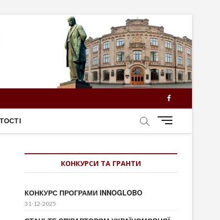
Facebook
M
ТОСТІ
e
n
u
КОНКУРСИ ТА ГРАНТИ
B
u
t
КОНКУРС ПРОГРАМИ INNOGLOBO
t
31-12-2025
o
n