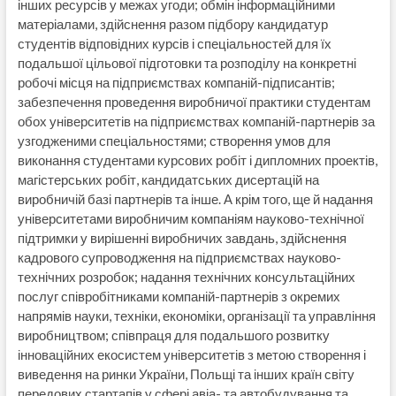
інших ресурсів у межах угоди; обмін інформаційними
матеріалами, здійснення разом підбору кандидатур
студентів відповідних курсів і спеціальностей для їх
подальшої цільової підготовки та розподілу на конкретні
робочі місця на підприємствах компаній-підписантів;
забезпечення проведення виробничої практики студентам
обох університетів на підприємствах компаній-партнерів за
узгодженими спеціальностями; створення умов для
виконання студентами курсових робіт і дипломних проектів,
магістерських робіт, кандидатських дисертацій на
виробничій базі партнерів та інше. А крім того, ще й надання
університетами виробничим компаніям науково-технічної
підтримки у вирішенні виробничих завдань, здійснення
кадрового супроводження на підприємствах науково-
технічних розробок; надання технічних консультаційних
послуг співробітниками компаній-партнерів з окремих
напрямів науки, техніки, економіки, організації та управління
виробництвом; співпраця для подальшого розвитку
інноваційних екосистем університетів з метою створення і
виведення на ринки України, Польщі та інших країн світу
передових стартапів у сфері авіа- та автобудування та