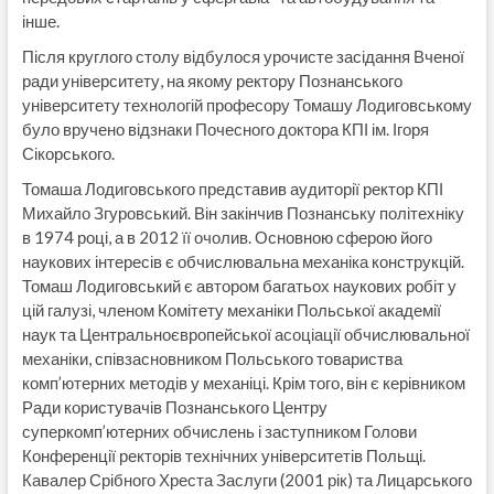
інше.
Після круглого столу відбулося урочисте засідання Вченої
ради університету, на якому ректору Познанського
університету технологій професору Томашу Лодиговському
було вручено відзнаки Почесного доктора КПІ ім. Ігоря
Сікорського.
Томаша Лодиговського представив аудиторії ректор КПІ
Михайло Згуровський. Він закінчив Познанську політехніку
в 1974 році, а в 2012 її очолив. Основною сферою його
наукових інтересів є обчислювальна механіка конструкцій.
Томаш Лодиговський є автором багатьох наукових робіт у
цій галузі, членом Комітету механіки Польської академії
наук та Центральноєвропейської асоціації обчислювальної
механіки, співзасновником Польського товариства
комп’ютерних методів у механіці. Крім того, він є керівником
Ради користувачів Познанського Центру
суперкомп’ютерних обчислень і заступником Голови
Конференції ректорів технічних університетів Польщі.
Кавалер Срібного Хреста Заслуги (2001 рік) та Лицарського