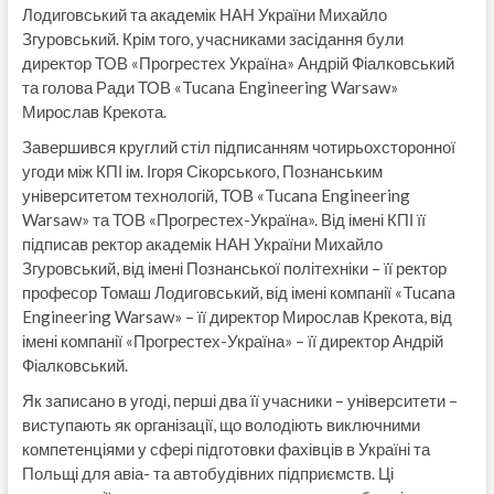
Лодиговський та академік НАН України Михайло
Згуровський. Крім того, учасниками засідання були
директор ТОВ «Прогрестех Україна» Андрій Фіалковський
та голова Ради ТОВ «Tucana Engineering Warsaw»
Мирослав Крекота.
Завершився круглий стіл підписанням чотирьохсторонної
угоди між КПІ ім. Ігоря Сікорського, Познанським
університетом технологій, ТОВ «Tucana Engineering
Warsaw» та ТОВ «Прогрестех-Україна». Від імені КПІ її
підписав ректор академік НАН України Михайло
Згуровський, від імені Познанської політехніки – її ректор
професор Томаш Лодиговський, від імені компанії «Tucana
Engineering Warsaw» – її директор Мирослав Крекота, від
імені компанії «Прогрестех-Україна» – її директор Андрій
Фіалковський.
Як записано в угоді, перші два її учасники – університети –
виступають як організації, що володіють виключними
компетенціями у сфері підготовки фахівців в Україні та
Польщі для авіа- та автобудівних підприємств. Ці