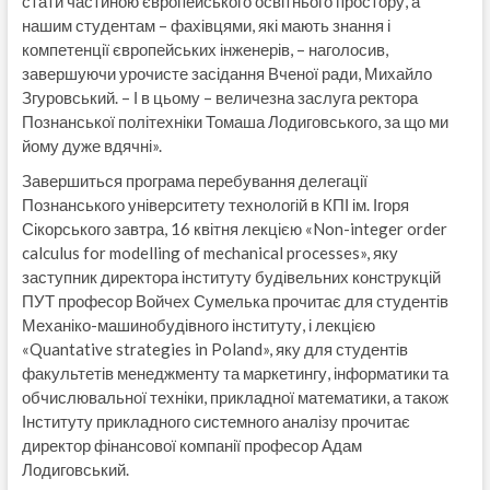
стати частиною європейського освітнього простору, а
нашим студентам – фахівцями, які мають знання і
компетенції європейських інженерів, – наголосив,
завершуючи урочисте засідання Вченої ради, Михайло
Згуровський. – І в цьому – величезна заслуга ректора
Познанської політехніки Томаша Лодиговського, за що ми
йому дуже вдячні».
Завершиться програма перебування делегації
Познанського університету технологій в КПІ ім. Ігоря
Сікорського завтра, 16 квітня лекцією «Non-integer order
calculus for modelling of mechanical processes», яку
заступник директора інституту будівельних конструкцій
ПУТ професор Войчех Сумелька прочитає для студентів
Механіко-машинобудівного інституту, і лекцією
«Quantative strategies in Poland», яку для студентів
факультетів менеджменту та маркетингу, інформатики та
обчислювальної техніки, прикладної математики, а також
Інституту прикладного системного аналізу прочитає
директор фінансової компанії професор Адам
Лодиговський.