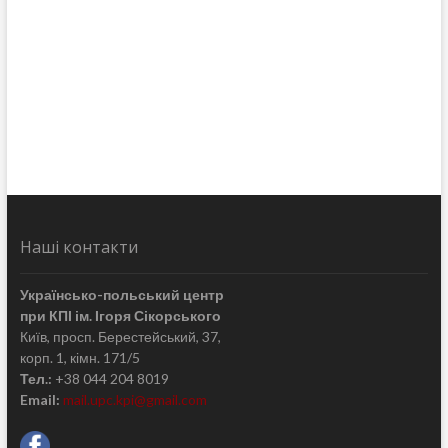
Наші контакти
Українсько-польський центр
при КПІ ім. Ігоря Сікорського
Київ, просп. Берестейський, 37,
корп. 1, кімн. 171/5
Тел.:
+38 044 204 8019
Email:
mail.upc.kpi@gmail.com