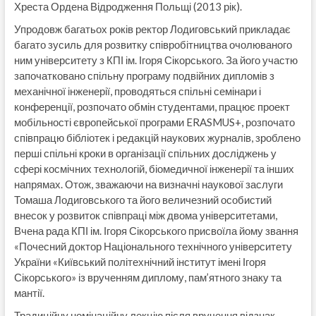
Хреста Ордена Відродження Польщі (2013 рік).
Упродовж багатьох років ректор Лодиговський прикладає
багато зусиль для розвитку співробітництва очолюваного
ним університету з КПІ ім. Ігоря Сікорського. За його участю
започатковано спільну програму подвійних дипломів з
механічної інженерії, проводяться спільні семінари і
конференції, розпочато обмін студентами, працює проект
мобільності європейської програми ERASMUS+, розпочато
співпрацю бібліотек і редакцій наукових журналів, зроблено
перші спільні кроки в організації спільних досліджень у
сфері космічних технологій, біомедичної інженерії та інших
напрямах. Отож, зважаючи на визначні наукової заслуги
Томаша Лодиговського та його величезний особистий
внесок у розвиток співпраці між двома університетами,
Вчена рада КПІ ім. Ігоря Сікорського присвоїла йому звання
«Почесний доктор Національного технічного університету
України «Київський політехнічний інститут імені Ігоря
Сікорського» із врученням диплому, пам’ятного знаку та
мантії.
Традиційну номінаційну лекцію після вручення відзнак