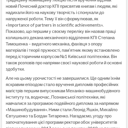
новий Почесний доктор КПІ присвятив книгам і людям, які
надихали його на наукову творчість і спонукали до
напруженої роботи. Тему її він сформулював, як
«Importance of partners in scientific achievements».
Показово, що першим у своєму переліку він назвав праці
колишнього декана механічного відділення КПІ Степана
Тимошенка – видатного механіка, фахівця з опору
матеріалів і теорії пружності, пам’ятник якому встановлено
перед історичним корпусом №1 Київської політехніки. Він
також розповів про напрями своєї наукової роботи й основні
здобутки.
Але на цьому урочистості не завершилися. Ще одним їхнім
яскравим епізодом стало вручення дипломів професійних
магістрів першим випускникам Механіко-машинобудівного
інституту та, водночас, Познанської політехніки, які
навчалися за програмою подвійного диплома за напрямом
«Машинобудування». Ними стали Леонід Яшкін, Михайло
Євтушенко та Богдан Титаренко. Нагадаємо, угоду про
започаткування цієї програми ректори обох університетів