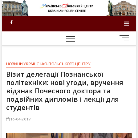
Skip
to
content
Facebook
M
e
n
u
НОВИНИ УКРАЇНСЬКО-ПОЛЬСЬКОГО ЦЕНТРУ
B
u
Візит делегації Познанської
t
політехніки: нові угоди, вручення
t
відзнак Почесного доктора та
o
подвійних дипломів і лекції для
n
студентів
16-04-2019