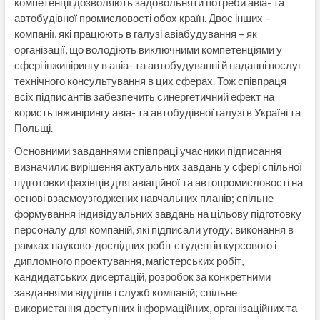
компетенції дозволяють задовольняти потреби авіа- та
автобудівної промисловості обох країн. Двоє інших –
компанії, які працюють в галузі авіабудування – як
організації, що володіють виключними компетенціями у
сфері інжинірингу в авіа- та автобудуванні й наданні послуг
технічного консультування в цих сферах. Тож співпраця
всіх підписантів забезпечить синергетичний ефект на
користь інжинірингу авіа- та автобудівної галузі в Україні та
Польщі.
Основними завданнями співпраці учасники підписання
визначили: вирішення актуальних завдань у сфері спільної
підготовки фахівців для авіаційної та автопромисловості на
основі взаємоузгоджених навчальних планів; спільне
формування індивідуальних завдань на цільову підготовку
персоналу для компаній, які підписали угоду; виконання в
рамках науково-дослідних робіт студентів курсового і
дипломного проектування, магістерських робіт,
кандидатських дисертацій, розробок за конкретними
завданнями відділів і служб компаній; спільне
використання доступних інформаційних, організаційних та