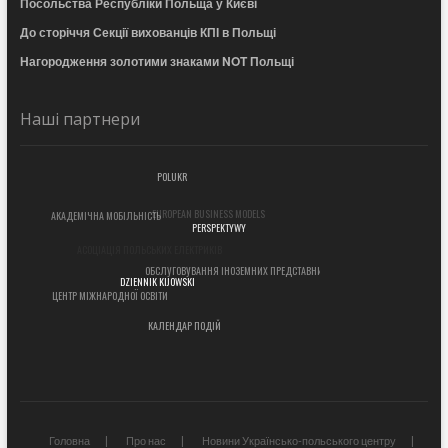
Посольства Республіки Польща у Києві
До сторіччя Секції вихованців КПІ в Польщі
Нагородження золотими знаками NOT Польщі
Наші партнери
POLUKR
EUROPEAN BUSINESS MODELS
АКАДЕМІЧНА МОБІЛЬНІСТЬ
АСОЦІАЦІЯ ПОЛЬСЬКИХ ЕЛЕКТРИКІВ
PERSPEKTYWY
ОБСЛУГОВУВАННЯ ІНОЗЕМНИХ ПРЕДСТАВНИЦТВ
ЦЕНТР МІЖНАРОДНОЇ ОСВІТИ
DZIENNIK KIJOWSKI
КАЛЕНДАР ПОДІЙ
Головна
Про нас
Новини Українсько-польського центру