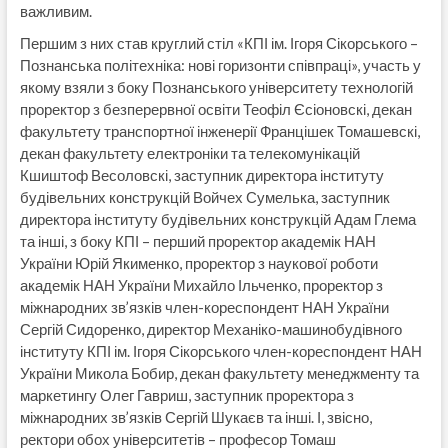
важливим.
Першим з них став круглий стіл «КПІ ім. Ігоря Сікорського –
Познанська політехніка: нові горизонти співпраці», участь у
якому взяли з боку Познанського університету технологій
проректор з безперервної освіти Теофіл Єсіоновскі, декан
факультету транспортної інженерії Францішек Томашевскі,
декан факультету електроніки та телекомунікацій
Кшиштоф Весоловскі, заступник директора інституту
будівельних конструкцій Войчех Сумелька, заступник
директора інституту будівельних конструкцій Адам Глема
та інші, з боку КПІ – перший проректор академік НАН
України Юрій Якименко, проректор з наукової роботи
академік НАН України Михайло Ільченко, проректор з
міжнародних зв’язків член-кореспондент НАН України
Сергій Сидоренко, директор Механіко-машинобудівного
інституту КПІ ім. Ігоря Сікорського член-кореспондент НАН
України Микола Бобир, декан факультету менеджменту та
маркетингу Олег Гавриш, заступник проректора з
міжнародних зв’язків Сергій Шукаєв та інші. І, звісно,
ректори обох університетів – професор Томаш