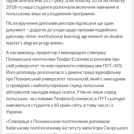
підписали восени 2017 року, а на початку 2018 на початку
2018-го наші студенти розпочали включене навчання в
польському виші за узгодженою програмою.
Після вручення дипломів ректори підписали ще один
документ – додаток до угоди щодо програм подвійного
диплому «Іnter-institutional learning agreement on double
master’s degree programme».
А насамкінець проректор з міжнародної співпраці
Познанської політехніки Теофіл Єсіоновскі розповів про
свій університет та нові горизонти співпраці між ПУТ і КПІ.
Його розповідь розпочалася з демонстрації відеофільму
про Познанський університет технологій, який є нині одним
із провідних і найпопулярніших серед польських
абітурієнтів закладів вищої освіти. Утім не лише серед
польських: за словами Теофіла Єсіоновскі, в ПУТ сьогодні
навчаються студенти з 60 країн світу, в тому числі і з
України.
«Співпраця з Познанською політехнікою допомагає
Київському політехнічному інституту імені Ігоря Сікорського