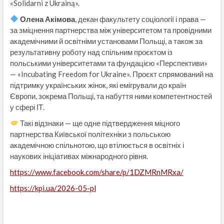
«Solidarni z Ukrainą».
Олена Акімова
, декан факультету соціології і права —
за зміцнення партнерства між університетом та провідними
академічними й освітніми установами Польщі, а також за
результативну роботу над спільним проєктом із
польськими університетами та фундацією «Перспективи»
— «Incubating Freedom for Ukraine». Проєкт спрямований на
підтримку українських жінок, які емігрували до країн
Європи, зокрема Польщі, та набуття ними компетентностей
у сфері ІТ.
Такі відзнаки — ще одне підтвердження міцного
партнерства Київської політехніки з польською
академічною спільнотою, що втілюється в освітніх і
наукових ініціативах міжнародного рівня.
https://www.facebook.com/share/p/1DZMRnMRxa/
https://kpi.ua/2026-05-pl