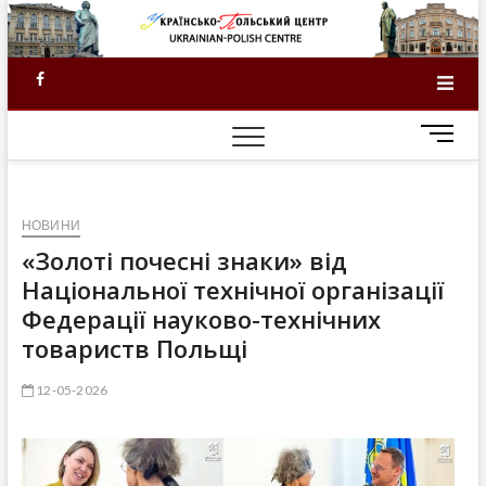
Skip
to
content
Facebook
M
e
n
u
НОВИНИ
B
u
«Золоті почесні знаки» від
t
Національної технічної організації
t
Федерації науково-технічних
o
товариств Польщі
n
12-05-2026