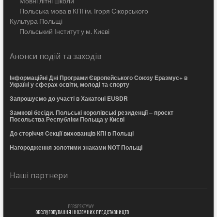
Мовні літні школи
Польська мова в КПІ ім. Ігоря Сікорського
Культура Польщі
Польський Інститут у м. Києві
Анонси подій та заходів
Інформаційні Дні Програми Європейського Союзу Еразмус+ в
Україні у сферах освіти, молоді та спорту
Запрошуємо до участі в Хакатоні EUSDR
Замкові бесіди. Польські королівські резиденції – проєкт
Посольства Республіки Польща у Києві
До сторіччя Секції вихованців КПІ в Польщі
Нагородження золотими знаками NOT Польщі
Наші партнери
PERSPEKTYWY
ОБСЛУГОВУВАННЯ ІНОЗЕМНИХ ПРЕДСТАВНИЦТВ