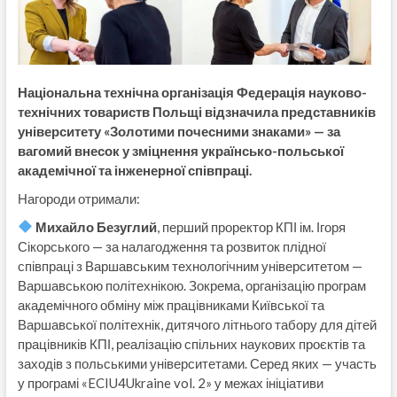
Національна технічна організація Федерація науково-
технічних товариств Польщі відзначила представників
університету «Золотими почесними знаками» — за
вагомий внесок у зміцнення українсько-польської
академічної та інженерної співпраці.
Нагороди отримали:
Михайло Безуглий
, перший проректор КПІ ім. Ігоря
Сікорського — за налагодження та розвиток плідної
співпраці з Варшавським технологічним університетом —
Варшавською політехнікою. Зокрема, організацію програм
академічного обміну між працівниками Київської та
Варшавської політехнік, дитячого літнього табору для дітей
працівників КПІ, реалізацію спільних наукових проєктів та
заходів з польськими університетами. Серед яких — участь
у програмі «ECIU4Ukraine vol. 2» у межах ініціативи