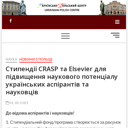
Skip
to
content
Facebook
M
e
n
u
НАУКА
НОВИНИ З ПОЛЬЩІ
B
u
Стипендії CRASP та Elsevier для
t
підвищення наукового потенціалу
t
українських аспірантів та
o
науковців
n
01-05-2025
До відома аспірантів і науковців!
1. Стипендіальний фонд/програма створюється за рахунок