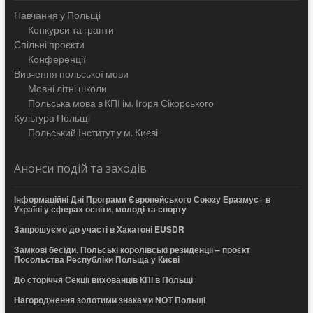
Навчання у Польщі
Конкурси та гранти
Спільні проєкти
Конференції
Вивчення польської мови
Мовні літні школи
Польська мова в КПІ ім. Ігоря Сікорського
Культура Польщі
Польський Інститут у м. Києві
Анонси подій та заходів
Інформаційні Дні Програми Європейського Союзу Еразмус+ в
Україні у сферах освіти, молоді та спорту
Запрошуємо до участі в Хакатоні EUSDR
Замкові бесіди. Польські королівські резиденції – проєкт
Посольства Республіки Польща у Києві
До сторіччя Секції вихованців КПІ в Польщі
Нагородження золотими знаками NOT Польщі