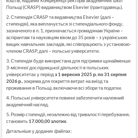
коштів, наданих Конференції ректорів академічних шкіл
Польщі (CRASP) видавництвом Elsevier (грантодавець).
2. Стипендія CRASP та видавництва Elsevier (далі –
стипендія), яка виплачується зі стипендіального фонду,
зазначеного в п. 1, призначається громадянам України –
аспірантам та науковцям віком до 35 років – з українських
вищих навчальних закладів, які співпрацюють з установою-
членом CRASP, далі – польські університети.
3. Стипендія буде використана для підтримки щонайменше
3-місячної дослідницької діяльності в польських
університетах у період
з 1 вересня 2025 р. по 31 серпня
2026 р.
, зокрема для покриття витрат на виїзд та
проживання в Польщі, включаючи всі збори та податки.
4. Польські університети повинні забезпечити належний
академічний нагляд.
5. Розмір стипендії, незалежно від тривалості перебування,
становить
17.000,00 злотих
.
Детальніше у доданих файлах: