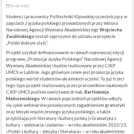
03-02-2025
Studenci i pracownicy Politechniki Kijowskiej uczestniczący w
zajęciach z języka polskiego prowadzonych przez lektora
Narodowej Agencji Wymiany Akademickiej mgr
Wojciecha
Zwolińskiego
zostali zaproszeni do udziału w projekcie
„Polski dobrym stylu”.
Projekt uzyskał dofinansowanie w ramach najnowszej edycji
programu „Promocja Języka Polskiego” Narodowej Agencji
Wymiany Akademickiej i będzie realizowany przez CJKP
UMCS w Lublinie. Jego głównym celem jest promocja języka
polskiego wśród studentów ukraińskich uczelni. To już trzeci
tego typu projekt realizowany przez pracowników naukowych
CJKP UMCS pod kierownictwem dr hab.
Bartłomieja
Maliszewskiego
. W ramach poprzednich projektów odbyły
się cykle webinariów poświęconych zagadnieniom gramatyki
oraz leksyki współczesnego języka polskiego, a także
przybliżających literaturę i kulturę polską («Gramatyka z
kulturą – webinaria i zadania» – w roku akademickim 2022/23,
«Polski z kulturą – leksyka i literatura» – w roku akademickim