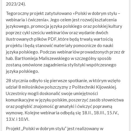
2023/24).
Tegoroczny projekt zatytułowano «Polski w dobrym stylu –
webinaria i ćwiczenia». Jego celem jest rozwój kształcenia
językowego, promocja języka polskiego oraz polskiej kultury
poprzez cykl sześciu webinariów oraz wydanie dwóch
ilustrowanych plików PDF, które będą trwałą wartością
projektu i będą stanowić materiały pomocnicze do nauki
języka polskiego. Podczas webinariów prowadzonych przez dr
hab. Bartłomieja Maliszewskiego w szczególny sposób
zostaną omówione zagadnienia stylistyki współczesnego
języka polskiego.
28 stycznia odbyło się pierwsze spotkanie, w którym wzięło
udział 8 miłośników polszczyzny z Politechniki Kijowskiej.
Uczestnicy mogli doskonalić swoje umiejętności
komunikacyjne w języku polskim, poszerzyć zasób słownictwa
oraz pogłębić znajomość gramatyki i ćwiczyć poprawną
wymowę. Kolejne webinaria odbędą się 18.II., 18.III., 15.IV.,
13.V. i 10.VI.
Projekt „Polski w dobrym stylu” jest realizowany w