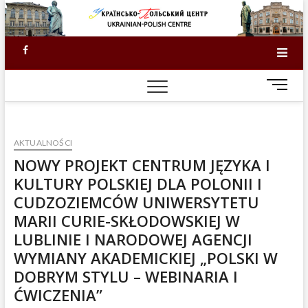
Skip
to
content
Facebook
M
e
n
u
KI
AKTUALNOŚCI
B
u
NOWY PROJEKT CENTRUM JĘZYKA I
SKŁ
t
KULTURY POLSKIEJ DLA POLONII I
t
201
CUDZOZIEMCÓW UNIWERSYTETU
o
MARII CURIE-SKŁODOWSKIEJ W
n
DO
LUBLINIE I NARODOWEJ AGENCJI
WYMIANY AKADEMICKIEJ „POLSKI W
DOBRYM STYLU – WEBINARIA I
ĆWICZENIA”