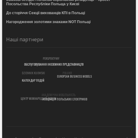
Посольства Республіки Польща у Києві
До сторіччя Секції вихованців КПІ в Польщі
Нагородження золотими знаками NOT Польщі
Наші партнери
PERSPEKTYWY
ОБСЛУГОВУВАННЯ ІНОЗЕМНИХ ПРЕДСТАВНИЦТВ
POLUKR
DZIENNIK KIJOWSKI
EUROPEAN BUSINESS MODELS
КАЛЕНДАР ПОДІЙ
АКАДЕМІЧНА МОБІЛЬНІСТЬ
ЦЕНТР МІЖНАРОДНОЇ ОСВІТИ
АСОЦІАЦІЯ ПОЛЬСЬКИХ ЕЛЕКТРИКІВ