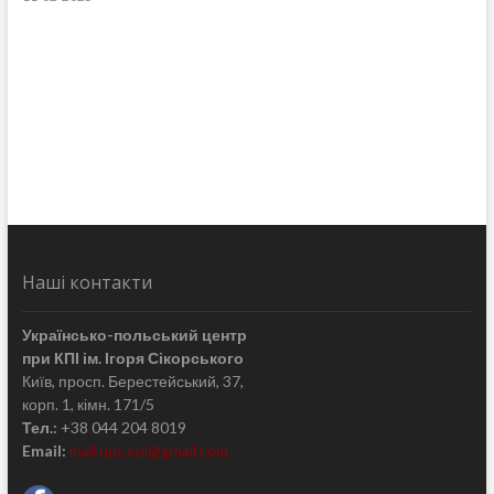
Наші контакти
Українсько-польський центр
при КПІ ім. Ігоря Сікорського
Київ, просп. Берестейський, 37,
корп. 1, кімн. 171/5
Тел.:
+38 044 204 8019
Email:
mail.upc.kpi@gmail.com