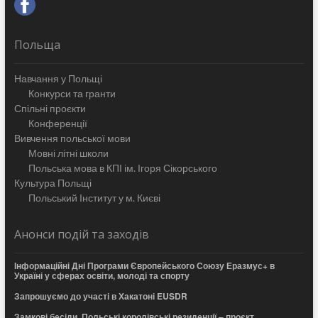
Польща
Навчання у Польщі
Конкурси та гранти
Спільні проєкти
Конференції
Вивчення польської мови
Мовні літні школи
Польська мова в КПІ ім. Ігоря Сікорського
Культура Польщі
Польський Інститут у м. Києві
Анонси подій та заходів
Інформаційні Дні Програми Європейського Союзу Еразмус+ в
Україні у сферах освіти, молоді та спорту
Запрошуємо до участі в Хакатоні EUSDR
Замкові бесіди. Польські королівські резиденції – проєкт